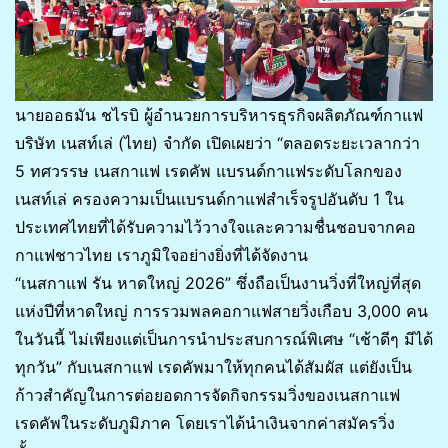
นายออธมัน ชไรบิ ผู้อำนวยการบริหารธุรกิจผลิตภัณฑ์กาแฟ
บริษัท เนสท์เล่ (ไทย) จำกัด เปิดเผยว่า “ตลอดระยะเวลากว่า
5 ทศวรรษ เนสกาแฟ เรดคัพ แบรนด์กาแฟระดับโลกของ
เนสท์เล่ ครองความเป็นแบรนด์กาแฟสำเร็จรูปอันดับ 1 ใน
ประเทศไทยที่ได้รับความไว้วางใจและความชื่นชอบจากคอ
กาแฟชาวไทย เราภูมิใจอย่างยิ่งที่ได้จัดงาน
“เนสกาแฟ รัน หาดใหญ่ 2026” ซึ่งถือเป็นงานวิ่งที่ใหญ่ที่สุด
แห่งปีที่หาดใหญ่ การรวมพลคอกาแฟสายวิ่งเกือบ 3,000 คน
ในวันนี้ ไม่เพียงแต่เป็นการนำประสบการณ์พิเศษ “เช้าดีๆ มีได้
ทุกวัน” กับเนสกาแฟ เรดคัพมาให้ทุกคนได้สัมผัส แต่ยังเป็น
ก้าวสำคัญในการต่อยอดการจัดกิจกรรมวิ่งของเนสกาแฟ
เรดคัพในระดับภูมิภาค โดยเราได้นำเงินจากค่าสมัครวิ่ง