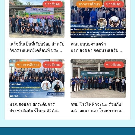
ข่าวสังคม
ข่าวการศึกษา
ข่าวสังคม
เสร็จสิ้นเป็นที่เรียบร้อย สำหรับ
คณะมนุษยศาสตร์ฯ
กิจกรรมแพทย์เคลื่อนที่ ประจำ
มรภ.สงขลา จัดอบรมเสริม
ปี 2569 เพื่อให้บริการด้าน
ศักยภาพ “อปท.” ด้านการเบิก
สุขภาพแก่ประชาชนในพื้นที่
จ่ายงบกองทุนสุขภาพตำบล
ข่าวการศึกษา
ข่าวสังคม
ข่าวสังคม
อำเภอจะนะ
รองรับการจัดบริการพาหนะรับ
ส่งผู้ทุพพลภาพเพื่อเข้ารับ
บริการสาธารณสุข ลดความ
เหลื่อมล้ำ ยกระดับคุณภาพ
ชีวิตประชาชนอย่างยั่งยืน
มรภ.สงขลา ยกระดับการ
กฟผ.โรงไฟฟ้าจะนะ ร่วมกับ
ประชาสัมพันธ์ในยุคดิจิทัล
สสอ.จะนะ และโรงพยาบาล
เปิดเวทีเสริมองค์ความรู้เครือ
ศิครินทร์ หาดใหญ่ จัดกิจกรรม
ข่ายสื่อสารองค์กร ระดมสมอง
แพทย์เคลื่อนที่ ประจำปี 2569
วางแนวทางการทำงาน ปูทาง