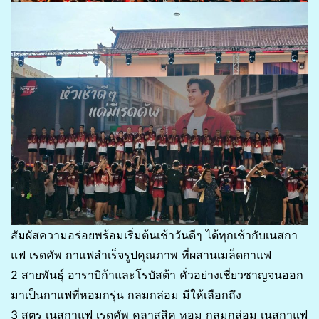
สัมผัสความอร่อยพร้อมเริ่มต้นเช้าวันดีๆ ได้ทุกเช้ากับเนสกา
แฟ เรดคัพ กาแฟสำเร็จรูปคุณภาพ ที่ผสานเมล็ดกาแฟ
2 สายพันธุ์ อาราบิก้าและโรบัสต้า คั่วอย่างเชี่ยวชาญจนออก
มาเป็นกาแฟที่หอมกรุ่น กลมกล่อม มีให้เลือกถึง
3 สูตร เนสกาแฟ เรดคัพ คลาสสิค หอม กลมกล่อม เนสกาแฟ