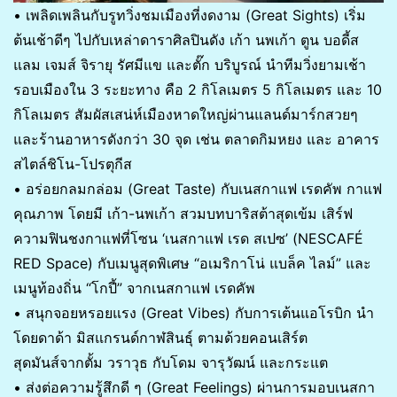
• เพลิดเพลินกับรูทวิ่งชมเมืองที่งดงาม (Great Sights) เริ่ม
ต้นเช้าดีๆ ไปกับเหล่าดาราศิลปินดัง เก้า นพเก้า ตูน บอดี้ส
แลม เจมส์ จิรายุ รัศมีแข และตั๊ก บริบูรณ์ นำทีมวิ่งยามเช้า
รอบเมืองใน 3 ระยะทาง คือ 2 กิโลเมตร 5 กิโลเมตร และ 10
กิโลเมตร สัมผัสเสน่ห์เมืองหาดใหญ่ผ่านแลนด์มาร์กสวยๆ
และร้านอาหารดังกว่า 30 จุด เช่น ตลาดกิมหยง และ อาคาร
สไตล์ชิโน-โปรตุกีส
• อร่อยกลมกล่อม (Great Taste) กับเนสกาแฟ เรดคัพ กาแฟ
คุณภาพ โดยมี เก้า-นพเก้า สวมบทบาริสต้าสุดเข้ม เสิร์ฟ
ความฟินชงกาแฟที่โซน ‘เนสกาแฟ เรด สเปซ’ (NESCAFÉ
RED Space) กับเมนูสุดพิเศษ “อเมริกาโน่ แบล็ค ไลม์” และ
เมนูท้องถิ่น “โกปี้” จากเนสกาแฟ เรดคัพ
• สนุกจอยหรอยแรง (Great Vibes) กับการเต้นแอโรบิก นำ
โดยดาด้า มิสแกรนด์กาฬสินธุ์ ตามด้วยคอนเสิร์ต
สุดมันส์จากตั้ม วราวุธ กับโดม จารุวัฒน์ และกระแต
• ส่งต่อความรู้สึกดี ๆ (Great Feelings) ผ่านการมอบเนสกา