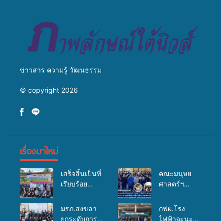
สู่การสร้างภาพลักษณ์ที่ดีของ
มหาวิทยาลัย
ข่าวสาร ความรู้ วัฒนธรรม
© copyright 2026
เรื่องมาใหม่
เสร็จสิ้นเป็นที่
คณะมนุษย
เรียบร้อย
ศาสตร์ฯ
สำหรับ
มรภ.สงขลา
กิจกรรมแพทย์
จัดอบรมเสริม
มรภ.สงขลา
กฟผ.โรง
เคลื่อนที่
ศักยภาพ
ยกระดับการ
ไฟฟ้าจะนะ