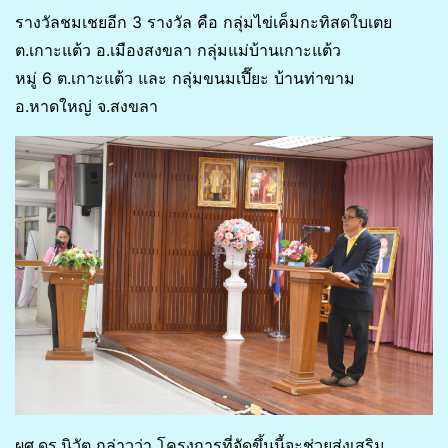
รางวัลชมเชยอีก 3 รางวัล คือ กลุ่มไข่เค็มกะทิสดใบเตย
ต.เกาะแต้ว อ.เมืองสงขลา กลุ่มแม่บ้านเกาะแต้ว
หมู่ 6 ต.เกาะแต้ว และ กลุ่มขนมเปี๊ยะ บ้านท่าขาม
อ.หาดใหญ่ จ.สงขลา
ผศ.ดร.นิวัต กล่าวว่า โครงการที่จัดขึ้นนี้จะช่วยส่งเสริม