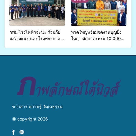
ส่งผู้ทุพพลภาพเพื่อเข้ารับ
สู่การสร้างภาพลักษณ์ที่ดีของ
บริการสาธารณสุข ลดความ
มหาวิทยาลัย
เหลื่อมล้ำ ยกระดับคุณภาพ
ชีวิตประชาชนอย่างยั่งยืน
กฟผ.โรงไฟฟ้าจะนะ ร่วมกับ
หาดใหญ่พร้อมจัดงานบุญยิ่ง
สสอ.จะนะ และโรงพยาบาล
ใหญ่ “ตักบาตรพระ 10,000
ศิครินทร์ หาดใหญ่ จัดกิจกรรม
รูป นานาชาติ เพื่อแม่…เพื่อ
แพทย์เคลื่อนที่ ประจำปี 2569
พ่อ” ปีที่ 23 รวมพลัง
พุทธศาสนิกชน 4 ประเทศ
สืบสานประเพณีแห่งศรัทธา
ข่าวสาร ความรู้ วัฒนธรรม
© copyright 2026