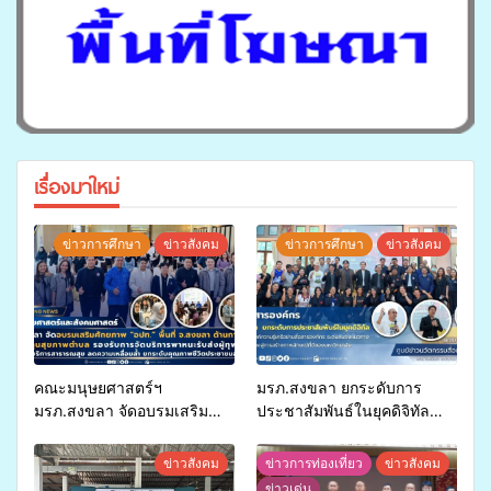
เรื่องมาใหม่
ข่าวการศึกษา
ข่าวสังคม
ข่าวการศึกษา
ข่าวสังคม
คณะมนุษยศาสตร์ฯ
มรภ.สงขลา ยกระดับการ
มรภ.สงขลา จัดอบรมเสริม
ประชาสัมพันธ์ในยุคดิจิทัล
ศักยภาพ “อปท.” ด้านการเบิก
เปิดเวทีเสริมองค์ความรู้เครือ
จ่ายงบกองทุนสุขภาพตำบล
ข่ายสื่อสารองค์กร ระดมสมอง
ข่าวสังคม
ข่าวการท่องเที่ยว
ข่าวสังคม
รองรับการจัดบริการพาหนะรับ
วางแนวทางการทำงาน ปูทาง
ข่าวเด่น