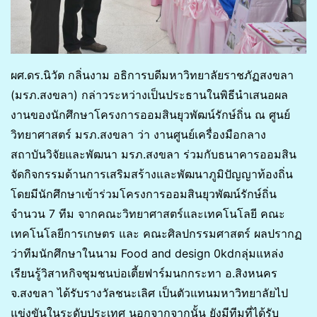
ผศ.ดร.นิวัต กลิ่นงาม อธิการบดีมหาวิทยาลัยราชภัฏสงขลา
(มรภ.สงขลา) กล่าวระหว่างเป็นประธานในพิธีนำเสนอผล
งานของนักศึกษาโครงการออมสินยุวพัฒน์รักษ์ถิ่น ณ ศูนย์
วิทยาศาสตร์ มรภ.สงขลา ว่า งานศูนย์เครื่องมือกลาง
สถาบันวิจัยและพัฒนา มรภ.สงขลา ร่วมกับธนาคารออมสิน
จัดกิจกรรมด้านการเสริมสร้างและพัฒนาภูมิปัญญาท้องถิ่น
โดยมีนักศึกษาเข้าร่วมโครงการออมสินยุวพัฒน์รักษ์ถิ่น
จำนวน 7 ทีม จากคณะวิทยาศาสตร์และเทคโนโลยี คณะ
เทคโนโลยีการเกษตร และ คณะศิลปกรรมศาสตร์ ผลปรากฏ
ว่าทีมนักศึกษาในนาม Food and design 0kdกลุ่มแหล่ง
เรียนรู้วิสาหกิจชุมชนบ่อเตี้ยฟาร์มนกกระทา อ.สิงหนคร
จ.สงขลา ได้รับรางวัลชนะเลิศ เป็นตัวแทนมหาวิทยาลัยไป
แข่งขันในระดับประเทศ นอกจากจากนั้น ยังมีทีมที่ได้รับ