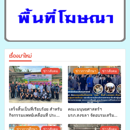
เรื่องมาใหม่
ข่าวสังคม
ข่าวการศึกษา
ข่าวสังคม
เสร็จสิ้นเป็นที่เรียบร้อย สำหรับ
คณะมนุษยศาสตร์ฯ
กิจกรรมแพทย์เคลื่อนที่ ประจำ
มรภ.สงขลา จัดอบรมเสริม
ปี 2569 เพื่อให้บริการด้าน
ศักยภาพ “อปท.” ด้านการเบิก
สุขภาพแก่ประชาชนในพื้นที่
จ่ายงบกองทุนสุขภาพตำบล
ข่าวการศึกษา
ข่าวสังคม
ข่าวสังคม