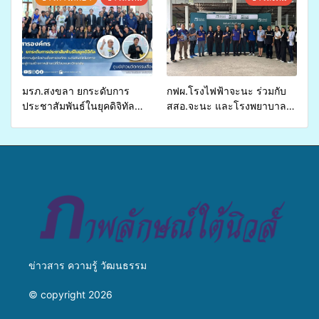
อำเภอจะนะ
รองรับการจัดบริการพาหนะรับ
ส่งผู้ทุพพลภาพเพื่อเข้ารับ
บริการสาธารณสุข ลดความ
เหลื่อมล้ำ ยกระดับคุณภาพ
ชีวิตประชาชนอย่างยั่งยืน
มรภ.สงขลา ยกระดับการ
กฟผ.โรงไฟฟ้าจะนะ ร่วมกับ
ประชาสัมพันธ์ในยุคดิจิทัล
สสอ.จะนะ และโรงพยาบาล
เปิดเวทีเสริมองค์ความรู้เครือ
ศิครินทร์ หาดใหญ่ จัดกิจกรรม
ข่ายสื่อสารองค์กร ระดมสมอง
แพทย์เคลื่อนที่ ประจำปี 2569
วางแนวทางการทำงาน ปูทาง
สู่การสร้างภาพลักษณ์ที่ดีของ
มหาวิทยาลัย
ข่าวสาร ความรู้ วัฒนธรรม
© copyright 2026