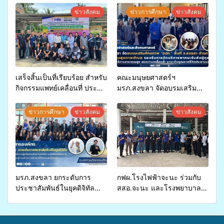
ข่าวสังคม
ข่าวการศึกษา
ข่าวสังคม
เสร็จสิ้นเป็นที่เรียบร้อย สำหรับ
คณะมนุษยศาสตร์ฯ
กิจกรรมแพทย์เคลื่อนที่ ประจำ
มรภ.สงขลา จัดอบรมเสริม
ปี 2569 เพื่อให้บริการด้าน
ศักยภาพ “อปท.” ด้านการเบิก
สุขภาพแก่ประชาชนในพื้นที่
จ่ายงบกองทุนสุขภาพตำบล
ข่าวการศึกษา
ข่าวสังคม
ข่าวสังคม
อำเภอจะนะ
รองรับการจัดบริการพาหนะรับ
ส่งผู้ทุพพลภาพเพื่อเข้ารับ
บริการสาธารณสุข ลดความ
เหลื่อมล้ำ ยกระดับคุณภาพ
ชีวิตประชาชนอย่างยั่งยืน
มรภ.สงขลา ยกระดับการ
กฟผ.โรงไฟฟ้าจะนะ ร่วมกับ
ประชาสัมพันธ์ในยุคดิจิทัล
สสอ.จะนะ และโรงพยาบาล
เปิดเวทีเสริมองค์ความรู้เครือ
ศิครินทร์ หาดใหญ่ จัดกิจกรรม
ข่ายสื่อสารองค์กร ระดมสมอง
แพทย์เคลื่อนที่ ประจำปี 2569
วางแนวทางการทำงาน ปูทาง