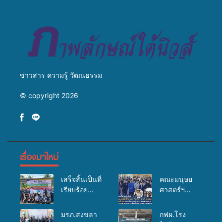
สู่การสร้างภาพลักษณ์ที่ดีของ
มหาวิทยาลัย
ข่าวสาร ความรู้ วัฒนธรรม
© copyright 2026
เรื่องมาใหม่
เสร็จสิ้นเป็นที่
คณะมนุษย
เรียบร้อย
ศาสตร์ฯ
สำหรับ
มรภ.สงขลา
กิจกรรมแพทย์
จัดอบรมเสริม
มรภ.สงขลา
กฟผ.โรง
เคลื่อนที่
ศักยภาพ