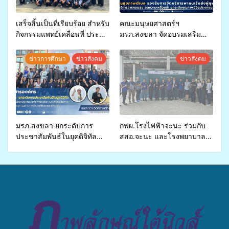
เสร็จสิ้นเป็นที่เรียบร้อย สำหรับ
คณะมนุษยศาสตร์ฯ
กิจกรรมแพทย์เคลื่อนที่ ประจำ
มรภ.สงขลา จัดอบรมเสริม
ปี 2569 เพื่อให้บริการด้าน
ศักยภาพ “อปท.” ด้านการเบิก
สุขภาพแก่ประชาชนในพื้นที่
จ่ายงบกองทุนสุขภาพตำบล
ข่าวการศึกษา
ข่าวสังคม
ข่าวสังคม
อำเภอจะนะ
รองรับการจัดบริการพาหนะรับ
ส่งผู้ทุพพลภาพเพื่อเข้ารับ
บริการสาธารณสุข ลดความ
เหลื่อมล้ำ ยกระดับคุณภาพ
ชีวิตประชาชนอย่างยั่งยืน
มรภ.สงขลา ยกระดับการ
กฟผ.โรงไฟฟ้าจะนะ ร่วมกับ
ประชาสัมพันธ์ในยุคดิจิทัล
สสอ.จะนะ และโรงพยาบาล
เปิดเวทีเสริมองค์ความรู้เครือ
ศิครินทร์ หาดใหญ่ จัดกิจกรรม
ข่ายสื่อสารองค์กร ระดมสมอง
แพทย์เคลื่อนที่ ประจำปี 2569
วางแนวทางการทำงาน ปูทาง
สู่การสร้างภาพลักษณ์ที่ดีของ
มหาวิทยาลัย