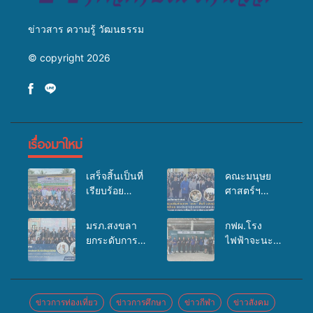
ข่าวสาร ความรู้ วัฒนธรรม
© copyright 2026
เรื่องมาใหม่
เสร็จสิ้นเป็นที่
คณะมนุษย
เรียบร้อย
ศาสตร์ฯ
สำหรับ
มรภ.สงขลา
กิจกรรมแพทย์
จัดอบรมเสริม
มรภ.สงขลา
กฟผ.โรง
เคลื่อนที่
ศักยภาพ
ยกระดับการ
ไฟฟ้าจะนะ
ประจำปี
“อปท.” ด้าน
ประชาสัมพันธ์
ร่วมกับ
2569 เพื่อให้
การเบิกจ่ายงบ
ในยุคดิจิทัล
สสอ.จะนะ
บริการด้าน
กองทุน
เปิดเวทีเสริม
และโรง
สุขภาพแก่
สุขภาพตำบล
องค์ความรู้
พยาบาลศิคริ
ข่าวการท่องเที่ยว
ข่าวการศึกษา
ข่าวกีฬา
ข่าวสังคม
ประชาชนใน
รองรับการจัด