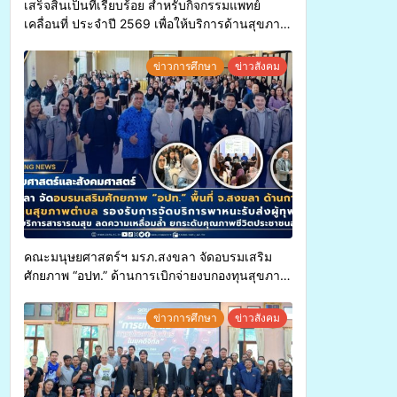
เสร็จสิ้นเป็นที่เรียบร้อย สำหรับกิจกรรมแพทย์
เคลื่อนที่ ประจำปี 2569 เพื่อให้บริการด้านสุขภาพ
แก่ประชาชนในพื้นที่อำเภอจะนะ
ข่าวการศึกษา
ข่าวสังคม
คณะมนุษยศาสตร์ฯ มรภ.สงขลา จัดอบรมเสริม
ศักยภาพ “อปท.” ด้านการเบิกจ่ายงบกองทุนสุขภาพ
ตำบล รองรับการจัดบริการพาหนะรับส่งผู้
ทุพพลภาพเพื่อเข้ารับบริการสาธารณสุข ลดความ
ข่าวการศึกษา
ข่าวสังคม
เหลื่อมล้ำ ยกระดับคุณภาพชีวิตประชาชนอย่าง
ยั่งยืน