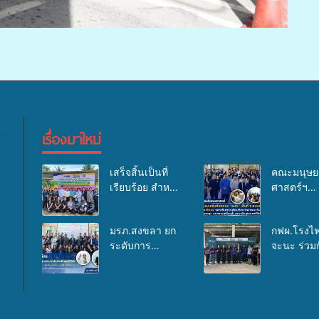
เรื่องมาใหม่
เสร็จสิ้นเป็นที่
คณะมนุษย
เรียบร้อย สำหรับ
ศาสตร์ฯ
กิจกรรมแพทย์
มรภ.สงขลา
เคลื่อนที่ ประจำ
อบรมเสริม
มรภ.สงขลา ยก
กฟผ.โรงไฟ
ปี 2569 เพื่อให้
ศักยภาพ “อ
ระดับการ
จะนะ ร่วมก
บริการด้าน
ด้านการเบิ
ประชาสัมพันธ์
สสอ.จะนะ
สุขภาพแก่
งบกองทุน
ในยุคดิจิทัล เปิด
โรงพยาบาล
ประชาชนใน
สุขภาพตำ
เวทีเสริมองค์
นทร์ หาดใ
พื้นที่อำเภอจะนะ
รองรับการ
ความรู้เครือข่าย
จัดกิจกรรม
บริการพาห