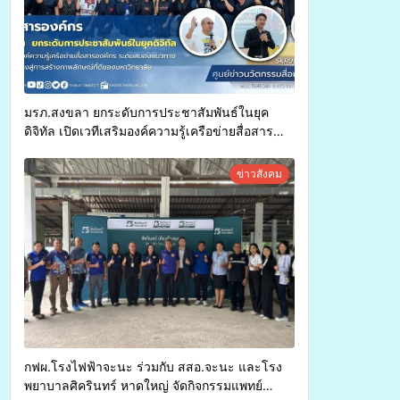
มรภ.สงขลา ยกระดับการประชาสัมพันธ์ในยุค
ดิจิทัล เปิดเวทีเสริมองค์ความรู้เครือข่ายสื่อสาร
องค์กร ระดมสมองวางแนวทางการทำงาน ปูทางสู่
การสร้างภาพลักษณ์ที่ดีของมหาวิทยาลัย
ข่าวสังคม
กฟผ.โรงไฟฟ้าจะนะ ร่วมกับ สสอ.จะนะ และโรง
พยาบาลศิครินทร์ หาดใหญ่ จัดกิจกรรมแพทย์