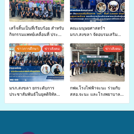
เสร็จสิ้นเป็นที่เรียบร้อย สำหรับ
คณะมนุษยศาสตร์ฯ
กิจกรรมแพทย์เคลื่อนที่ ประจำ
มรภ.สงขลา จัดอบรมเสริม
ปี 2569 เพื่อให้บริการด้าน
ศักยภาพ “อปท.” ด้านการเบิก
สุขภาพแก่ประชาชนในพื้นที่
จ่ายงบกองทุนสุขภาพตำบล
ข่าวการศึกษา
ข่าวสังคม
ข่าวสังคม
อำเภอจะนะ
รองรับการจัดบริการพาหนะรับ
ส่งผู้ทุพพลภาพเพื่อเข้ารับ
บริการสาธารณสุข ลดความ
เหลื่อมล้ำ ยกระดับคุณภาพ
ชีวิตประชาชนอย่างยั่งยืน
มรภ.สงขลา ยกระดับการ
กฟผ.โรงไฟฟ้าจะนะ ร่วมกับ
ประชาสัมพันธ์ในยุคดิจิทัล
สสอ.จะนะ และโรงพยาบาล
เปิดเวทีเสริมองค์ความรู้เครือ
ศิครินทร์ หาดใหญ่ จัดกิจกรรม
ข่ายสื่อสารองค์กร ระดมสมอง
แพทย์เคลื่อนที่ ประจำปี 2569
วางแนวทางการทำงาน ปูทาง
สู่การสร้างภาพลักษณ์ที่ดีของ
มหาวิทยาลัย