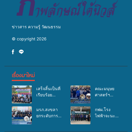
ข่าวสาร ความรู้ วัฒนธรรม
© copyright 2026
เรื่องมาใหม่
เสร็จสิ้นเป็นที่
คณะมนุษย
เรียบร้อย
ศาสตร์ฯ
สำหรับ
มรภ.สงขลา
กิจกรรมแพทย์
จัดอบรมเสริม
มรภ.สงขลา
กฟผ.โรง
เคลื่อนที่
ศักยภาพ
ยกระดับการ
ไฟฟ้าจะนะ
ประจำปี
“อปท.” ด้าน
ประชาสัมพันธ์
ร่วมกับ
2569 เพื่อให้
การเบิกจ่ายงบ
ในยุคดิจิทัล
สสอ.จะนะ
บริการด้าน
กองทุน