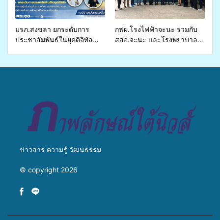
เหลื่อมล้ำ ยกระดับคุณภาพ
ชีวิตประชาชนอย่างยั่งยืน
มรภ.สงขลา ยกระดับการ
กฟผ.โรงไฟฟ้าจะนะ ร่วมกับ
ประชาสัมพันธ์ในยุคดิจิทัล
สสอ.จะนะ และโรงพยาบาล
เปิดเวทีเสริมองค์ความรู้เครือ
ศิครินทร์ หาดใหญ่ จัดกิจกรรม
ข่ายสื่อสารองค์กร ระดมสมอง
แพทย์เคลื่อนที่ ประจำปี 2569
วางแนวทางการทำงาน ปูทาง
สู่การสร้างภาพลักษณ์ที่ดีของ
มหาวิทยาลัย
ข่าวสาร ความรู้ วัฒนธรรม
© copyright 2026