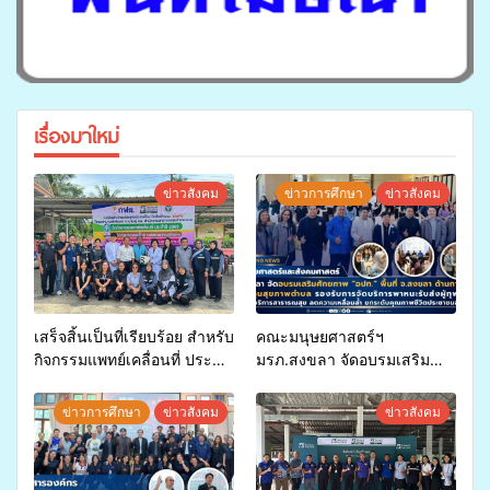
เรื่องมาใหม่
ข่าวสังคม
ข่าวการศึกษา
ข่าวสังคม
เสร็จสิ้นเป็นที่เรียบร้อย สำหรับ
คณะมนุษยศาสตร์ฯ
กิจกรรมแพทย์เคลื่อนที่ ประจำ
มรภ.สงขลา จัดอบรมเสริม
ปี 2569 เพื่อให้บริการด้าน
ศักยภาพ “อปท.” ด้านการเบิก
สุขภาพแก่ประชาชนในพื้นที่
จ่ายงบกองทุนสุขภาพตำบล
ข่าวการศึกษา
ข่าวสังคม
ข่าวสังคม
อำเภอจะนะ
รองรับการจัดบริการพาหนะรับ
ส่งผู้ทุพพลภาพเพื่อเข้ารับ
บริการสาธารณสุข ลดความ