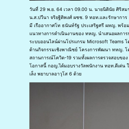
วันที่ 29 พ.ย. 64 เวลา 09.00 น. นายนิตินัย ศิร
น.ส.ปวีนา จริยฐิติพงศ์ ผชช. 9 ทอท.และรักษากา
มี เรืออากาศโท ธนันท์รัฐ ประเสริฐศรี ผหญ. พร้อ
แนวทางการดำเนินงานของ ทหญ. นำเสนอผลการปฏ
ระบบออนไลน์ผ่านโปรแกรม Microsoft Teams โด
ด้านกิจกรรมเชิงพาณิชย์ โครงการพัฒนา ทหญ. 
สถานการณ์โควิด-19 รวมทั้งผลการตรวจสอบของ 
โอกาสนี้ กอญ.ได้มอบรางวัลพนักงาน ทอท.ดีเด่น ใ
เล็ง พยาบาลอาวุโส 6 ด้วย