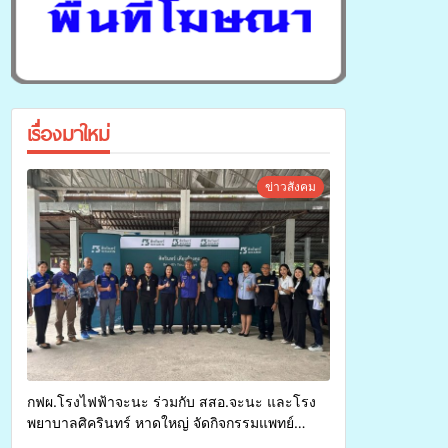
เรื่องมาใหม่
ข่าวสังคม
กฟผ.โรงไฟฟ้าจะนะ ร่วมกับ สสอ.จะนะ และโรง
พยาบาลศิครินทร์ หาดใหญ่ จัดกิจกรรมแพทย์
เคลื่อนที่ ประจำปี 2569