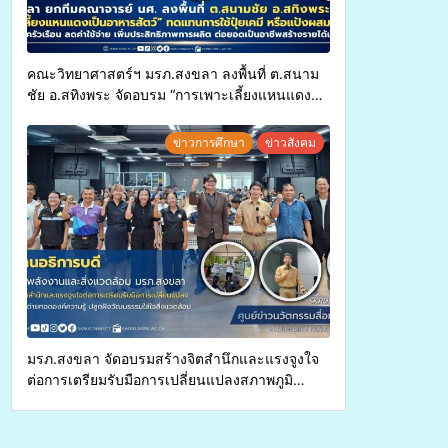
คณะวิทยาศาสตร์ฯ มรภ.สงขลา ลงพื้นที่ ต.สนาม
ชัย อ.สทิงพระ จัดอบรม “การเพาะเลี้ยงแหนแดง
เป็นอาหารสัตว์” ทดแทนการใช้ปุ๋ยเคมี เพิ่ม
ประสิทธิภาพการผลิต ต่อยอดสู่อาชีพเสริมใน
ข่าวการศึกษา
ข่าวสังคม
อนาคต
มรภ.สงขลา จัดอบรมสร้างจิตสำนึกและแรงจูงใจ
ต่อการเตรียมรับมือการเปลี่ยนแปลงสภาพภูมิ
อากาศ ถ่ายทอดองค์ความรู้ ปลูกฝังวัฒนธรรมใส่ใจ
สิ่งแวดล้อม