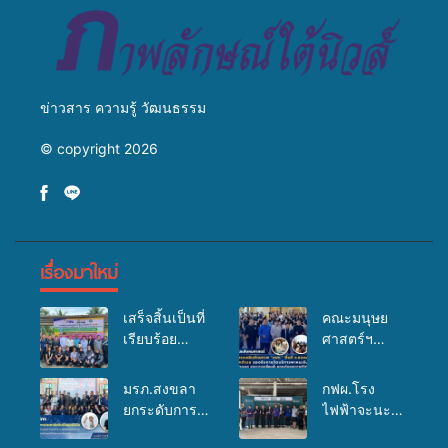
ข่าวสาร ความรู้ วัฒนธรรม
© copyright 2026
เรื่องมาใหม่
เสร็จสิ้นเป็นที่
คณะมนุษย
เรียบร้อย
ศาสตร์ฯ
สำหรับ
มรภ.สงขลา
กิจกรรมแพทย์
จัดอบรมเสริม
มรภ.สงขลา
กฟผ.โรง
เคลื่อนที่
ศักยภาพ
ยกระดับการ
ไฟฟ้าจะนะ
ประจำปี
“อปท.” ด้าน
ประชาสัมพันธ์
ร่วมกับ
2569 เพื่อให้
การเบิกจ่ายงบ