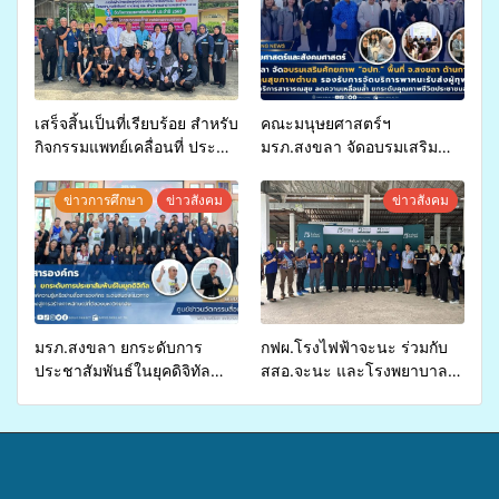
เสร็จสิ้นเป็นที่เรียบร้อย สำหรับ
คณะมนุษยศาสตร์ฯ
กิจกรรมแพทย์เคลื่อนที่ ประจำ
มรภ.สงขลา จัดอบรมเสริม
ปี 2569 เพื่อให้บริการด้าน
ศักยภาพ “อปท.” ด้านการเบิก
สุขภาพแก่ประชาชนในพื้นที่
จ่ายงบกองทุนสุขภาพตำบล
ข่าวการศึกษา
ข่าวสังคม
ข่าวสังคม
อำเภอจะนะ
รองรับการจัดบริการพาหนะรับ
ส่งผู้ทุพพลภาพเพื่อเข้ารับ
บริการสาธารณสุข ลดความ
เหลื่อมล้ำ ยกระดับคุณภาพ
ชีวิตประชาชนอย่างยั่งยืน
มรภ.สงขลา ยกระดับการ
กฟผ.โรงไฟฟ้าจะนะ ร่วมกับ
ประชาสัมพันธ์ในยุคดิจิทัล
สสอ.จะนะ และโรงพยาบาล
เปิดเวทีเสริมองค์ความรู้เครือ
ศิครินทร์ หาดใหญ่ จัดกิจกรรม
ข่ายสื่อสารองค์กร ระดมสมอง
แพทย์เคลื่อนที่ ประจำปี 2569
วางแนวทางการทำงาน ปูทาง
สู่การสร้างภาพลักษณ์ที่ดีของ
มหาวิทยาลัย