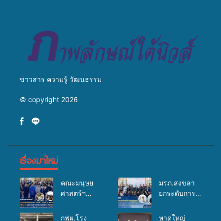
สืบสานประเพณีแห่งศรัทธา
ข่าวสาร ความรู้ วัฒนธรรม
© copyright 2026
เรื่องมาใหม่
คณะมนุษย
มรภ.สงขลา
ศาสตร์ฯ
ยกระดับการ
มรภ.สงขลา
ประชาสัมพันธ์
จัดอบรมเสริม
ในยุคดิจิทัล
กฟผ.โรง
หาดใหญ่