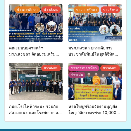
ข่าวการศึกษา
ข่าวสังคม
ข่าวการศึกษา
ข่าวสังคม
คณะมนุษยศาสตร์ฯ
มรภ.สงขลา ยกระดับการ
มรภ.สงขลา จัดอบรมเสริม
ประชาสัมพันธ์ในยุคดิจิทัล
ศักยภาพ “อปท.” ด้านการเบิก
เปิดเวทีเสริมองค์ความรู้เครือ
จ่ายงบกองทุนสุขภาพตำบล
ข่ายสื่อสารองค์กร ระดมสมอง
ข่าวสังคม
ข่าวการท่องเที่ยว
ข่าวสังคม
รองรับการจัดบริการพาหนะรับ
วางแนวทางการทำงาน ปูทาง
ข่าวเด่น
ส่งผู้ทุพพลภาพเพื่อเข้ารับ
สู่การสร้างภาพลักษณ์ที่ดีของ
บริการสาธารณสุข ลดความ
มหาวิทยาลัย
เหลื่อมล้ำ ยกระดับคุณภาพ
ชีวิตประชาชนอย่างยั่งยืน
กฟผ.โรงไฟฟ้าจะนะ ร่วมกับ
หาดใหญ่พร้อมจัดงานบุญยิ่ง
สสอ.จะนะ และโรงพยาบาล
ใหญ่ “ตักบาตรพระ 10,000
ศิครินทร์ หาดใหญ่ จัดกิจกรรม
รูป นานาชาติ เพื่อแม่…เพื่อ
แพทย์เคลื่อนที่ ประจำปี 2569
พ่อ” ปีที่ 23 รวมพลัง
พุทธศาสนิกชน 4 ประเทศ