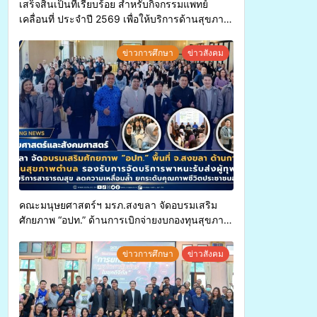
เสร็จสิ้นเป็นที่เรียบร้อย สำหรับกิจกรรมแพทย์
เคลื่อนที่ ประจำปี 2569 เพื่อให้บริการด้านสุขภาพ
แก่ประชาชนในพื้นที่อำเภอจะนะ
ข่าวการศึกษา
ข่าวสังคม
คณะมนุษยศาสตร์ฯ มรภ.สงขลา จัดอบรมเสริม
ศักยภาพ “อปท.” ด้านการเบิกจ่ายงบกองทุนสุขภาพ
ตำบล รองรับการจัดบริการพาหนะรับส่งผู้
ทุพพลภาพเพื่อเข้ารับบริการสาธารณสุข ลดความ
ข่าวการศึกษา
ข่าวสังคม
เหลื่อมล้ำ ยกระดับคุณภาพชีวิตประชาชนอย่าง
ยั่งยืน