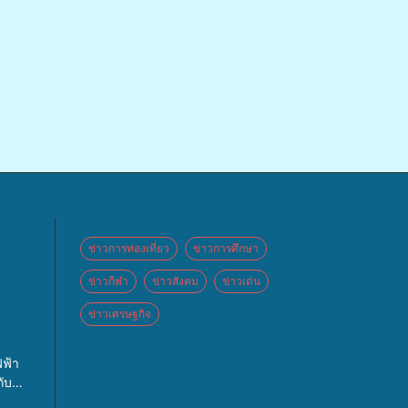
ข่าวการท่องเที่ยว
ข่าวการศึกษา
ข่าวกีฬา
ข่าวสังคม
ข่าวเด่น
ข่าวเศรษฐกิจ
 จัด
ฟ้า
ปท.”
ับ
กจ่าย
 และ