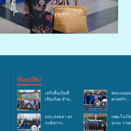
เรื่องมาใหม่
เสร็จสิ้นเป็นที่
คณะมนุษย
เรียบร้อย สำหรับ
ศาสตร์ฯ
กิจกรรมแพทย์
มรภ.สงขลา
เคลื่อนที่ ประจำ
อบรมเสริม
มรภ.สงขลา ยก
กฟผ.โรงไฟ
ปี 2569 เพื่อให้
ศักยภาพ “อ
ระดับการ
จะนะ ร่วมก
บริการด้าน
ด้านการเบิ
ประชาสัมพันธ์
สสอ.จะนะ
สุขภาพแก่
งบกองทุน