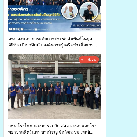
มรภ.สงขลา ยกระดับการประชาสัมพันธ์ในยุค
ดิจิทัล เปิดเวทีเสริมองค์ความรู้เครือข่ายสื่อสาร
องค์กร ระดมสมองวางแนวทางการทำงาน ปูทางสู่
การสร้างภาพลักษณ์ที่ดีของมหาวิทยาลัย
ข่าวสังคม
กฟผ.โรงไฟฟ้าจะนะ ร่วมกับ สสอ.จะนะ และโรง
พยาบาลศิครินทร์ หาดใหญ่ จัดกิจกรรมแพทย์