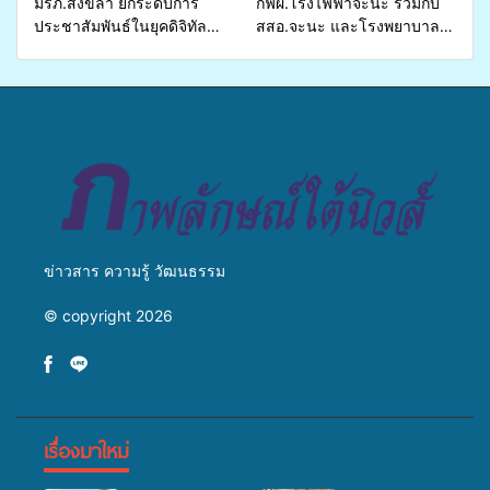
มรภ.สงขลา ยกระดับการ
กฟผ.โรงไฟฟ้าจะนะ ร่วมกับ
ประชาสัมพันธ์ในยุคดิจิทัล
สสอ.จะนะ และโรงพยาบาล
เปิดเวทีเสริมองค์ความรู้เครือ
ศิครินทร์ หาดใหญ่ จัดกิจกรรม
ข่ายสื่อสารองค์กร ระดมสมอง
แพทย์เคลื่อนที่ ประจำปี 2569
วางแนวทางการทำงาน ปูทาง
สู่การสร้างภาพลักษณ์ที่ดีของ
มหาวิทยาลัย
ข่าวสาร ความรู้ วัฒนธรรม
© copyright 2026
เรื่องมาใหม่