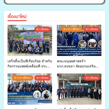
เรื่องมาใหม่
ข่าวสังคม
ข่าวการศึกษา
ข่าวสังคม
เสร็จสิ้นเป็นที่เรียบร้อย สำหรับ
คณะมนุษยศาสตร์ฯ
กิจกรรมแพทย์เคลื่อนที่ ประจำ
มรภ.สงขลา จัดอบรมเสริม
ปี 2569 เพื่อให้บริการด้าน
ศักยภาพ “อปท.” ด้านการเบิก
สุขภาพแก่ประชาชนในพื้นที่
จ่ายงบกองทุนสุขภาพตำบล
ข่าวการศึกษา
ข่าวสังคม
ข่าวสังคม
อำเภอจะนะ
รองรับการจัดบริการพาหนะรับ
ส่งผู้ทุพพลภาพเพื่อเข้ารับ
บริการสาธารณสุข ลดความ
เหลื่อมล้ำ ยกระดับคุณภาพ
ชีวิตประชาชนอย่างยั่งยืน