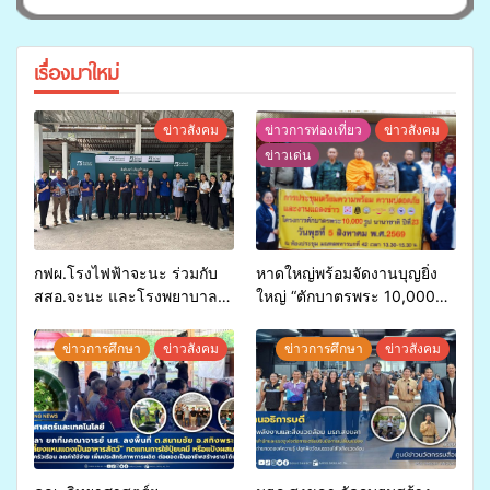
เรื่องมาใหม่
ข่าวสังคม
ข่าวการท่องเที่ยว
ข่าวสังคม
ข่าวเด่น
กฟผ.โรงไฟฟ้าจะนะ ร่วมกับ
หาดใหญ่พร้อมจัดงานบุญยิ่ง
สสอ.จะนะ และโรงพยาบาล
ใหญ่ “ตักบาตรพระ 10,000
ศิครินทร์ หาดใหญ่ จัดกิจกรรม
รูป นานาชาติ เพื่อแม่…เพื่อ
แพทย์เคลื่อนที่ ประจำปี 2569
พ่อ” ปีที่ 23 รวมพลัง
ข่าวการศึกษา
ข่าวสังคม
ข่าวการศึกษา
ข่าวสังคม
พุทธศาสนิกชน 4 ประเทศ
สืบสานประเพณีแห่งศรัทธา