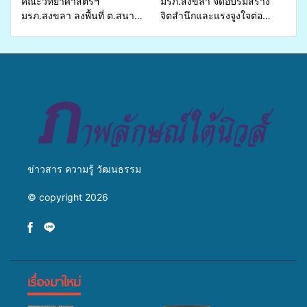
คณะวิทยาศาสตร์ฯ
มรภ.สงขลา จัดอบรมสร้าง
มรภ.สงขลา ลงพื้นที่ ต.สนาม
จิตสำนึกและแรงจูงใจต่อ
ชัย อ.สทิงพระ จัดอบรม “การ
การเตรียมรับมือการ
เพาะเลี้ยงแหนแดงเป็นอาหาร
เปลี่ยนแปลงสภาพภูมิอากาศ
สัตว์” ทดแทนการใช้ปุ๋ยเคมี
ถ่ายทอดองค์ความรู้ ปลูกฝัง
เพิ่มประสิทธิภาพการผลิต ต่อย
วัฒนธรรมใส่ใจสิ่งแวดล้อม
อดสู่อาชีพเสริมในอนาคต
ข่าวสาร ความรู้ วัฒนธรรม
© copyright 2026
เรื่องมาใหม่