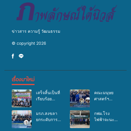
ข่าวสาร ความรู้ วัฒนธรรม
© copyright 2026
เรื่องมาใหม่
เสร็จสิ้นเป็นที่
คณะมนุษย
เรียบร้อย
ศาสตร์ฯ
สำหรับ
มรภ.สงขลา
กิจกรรมแพทย์
จัดอบรมเสริม
มรภ.สงขลา
กฟผ.โรง
เคลื่อนที่
ศักยภาพ
ยกระดับการ
ไฟฟ้าจะนะ
ประจำปี
“อปท.” ด้าน
ประชาสัมพันธ์
ร่วมกับ
2569 เพื่อให้
การเบิกจ่ายงบ