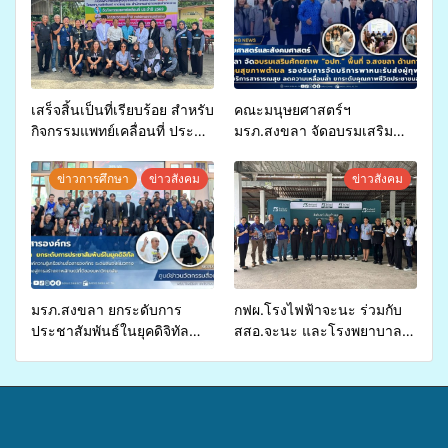
เสร็จสิ้นเป็นที่เรียบร้อย สำหรับ
คณะมนุษยศาสตร์ฯ
กิจกรรมแพทย์เคลื่อนที่ ประจำ
มรภ.สงขลา จัดอบรมเสริม
ปี 2569 เพื่อให้บริการด้าน
ศักยภาพ “อปท.” ด้านการเบิก
สุขภาพแก่ประชาชนในพื้นที่
จ่ายงบกองทุนสุขภาพตำบล
ข่าวการศึกษา
ข่าวสังคม
ข่าวสังคม
อำเภอจะนะ
รองรับการจัดบริการพาหนะรับ
ส่งผู้ทุพพลภาพเพื่อเข้ารับ
บริการสาธารณสุข ลดความ
เหลื่อมล้ำ ยกระดับคุณภาพ
ชีวิตประชาชนอย่างยั่งยืน
มรภ.สงขลา ยกระดับการ
กฟผ.โรงไฟฟ้าจะนะ ร่วมกับ
ประชาสัมพันธ์ในยุคดิจิทัล
สสอ.จะนะ และโรงพยาบาล
เปิดเวทีเสริมองค์ความรู้เครือ
ศิครินทร์ หาดใหญ่ จัดกิจกรรม
ข่ายสื่อสารองค์กร ระดมสมอง
แพทย์เคลื่อนที่ ประจำปี 2569
วางแนวทางการทำงาน ปูทาง
สู่การสร้างภาพลักษณ์ที่ดีของ
มหาวิทยาลัย