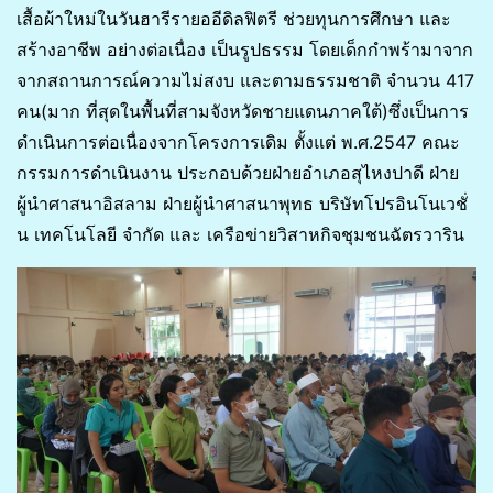
เสื้อผ้าใหม่ในวันฮารีรายออีดิลฟิตรี ช่วยทุนการศึกษา และ
สร้างอาชีพ อย่างต่อเนื่อง เป็นรูปธรรม โดยเด็กกำพร้ามาจาก
จากสถานการณ์ความไม่สงบ และตามธรรมชาติ จำนวน 417
คน(มาก ที่สุดในพื้นที่สามจังหวัดชายแดนภาคใต้)ซึ่งเป็นการ
ดำเนินการต่อเนื่องจากโครงการเดิม ตั้งแต่ พ.ศ.2547 คณะ
กรรมการดำเนินงาน ประกอบด้วยฝ่ายอำเภอสุไหงปาดี ฝ่าย
ผู้นำศาสนาอิสลาม ฝ่ายผู้นำศาสนาพุทธ บริษัทโปรอินโนเวชั่
น เทคโนโลยี จำกัด และ เครือข่ายวิสาหกิจชุมชนฉัตรวาริน