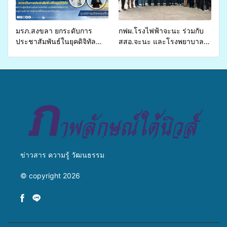
เหลื่อมล้ำ ยกระดับคุณภาพ
ชีวิตประชาชนอย่างยั่งยืน
มรภ.สงขลา ยกระดับการ
กฟผ.โรงไฟฟ้าจะนะ ร่วมกับ
ประชาสัมพันธ์ในยุคดิจิทัล
สสอ.จะนะ และโรงพยาบาล
เปิดเวทีเสริมองค์ความรู้เครือ
ศิครินทร์ หาดใหญ่ จัดกิจกรรม
ข่ายสื่อสารองค์กร ระดมสมอง
แพทย์เคลื่อนที่ ประจำปี 2569
วางแนวทางการทำงาน ปูทาง
สู่การสร้างภาพลักษณ์ที่ดีของ
มหาวิทยาลัย
ข่าวสาร ความรู้ วัฒนธรรม
© copyright 2026