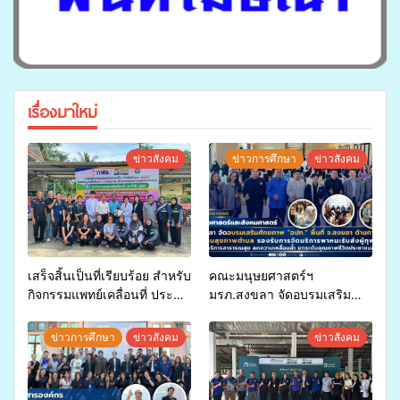
เรื่องมาใหม่
ข่าวสังคม
ข่าวการศึกษา
ข่าวสังคม
เสร็จสิ้นเป็นที่เรียบร้อย สำหรับ
คณะมนุษยศาสตร์ฯ
กิจกรรมแพทย์เคลื่อนที่ ประจำ
มรภ.สงขลา จัดอบรมเสริม
ปี 2569 เพื่อให้บริการด้าน
ศักยภาพ “อปท.” ด้านการเบิก
สุขภาพแก่ประชาชนในพื้นที่
จ่ายงบกองทุนสุขภาพตำบล
ข่าวการศึกษา
ข่าวสังคม
ข่าวสังคม
อำเภอจะนะ
รองรับการจัดบริการพาหนะรับ
ส่งผู้ทุพพลภาพเพื่อเข้ารับ
บริการสาธารณสุข ลดความ