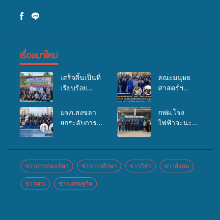
เรื่องมาใหม่
เสร็จสิ้นเป็นที่
คณะมนุษย
เรียบร้อย
ศาสตร์ฯ
สำหรับ
มรภ.สงขลา
กิจกรรมแพทย์
จัดอบรมเสริม
มรภ.สงขลา
กฟผ.โรง
เคลื่อนที่
ศักยภาพ
ยกระดับการ
ไฟฟ้าจะนะ
ประจำปี
“อปท.” ด้าน
ประชาสัมพันธ์
ร่วมกับ
2569 เพื่อให้
การเบิกจ่ายงบ
ในยุคดิจิทัล
สสอ.จะนะ
บริการด้าน
กองทุน
เปิดเวทีเสริม
และโรง
สุขภาพแก่
สุขภาพตำบล
องค์ความรู้
พยาบาลศิคริ
ข่าวการท่องเที่ยว
ข่าวการศึกษา
ข่าวกีฬา
ข่าวสังคม
ประชาชนใน
รองรับการจัด
เครือข่าย
นทร์ หาดใหญ่
พื้นที่อำเภอ
บริการพาหนะ
ข่าวเด่น
ข่าวเศรษฐกิจ
สื่อสารองค์กร
จัดกิจกรรม
จะนะ
รับส่งผู้
ระดมสมอง
แพทย์เคลื่อนที่
ทุพพลภาพเพื่อ
วางแนวทาง
ประจำปี
เข้ารับบริการ
การทำงาน ปู
2569