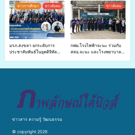
สุขภาพแก่ประชาชนในพื้นที่
จ่ายงบกองทุนสุขภาพตำบล
ข่าวการศึกษา
ข่าวสังคม
ข่าวสังคม
อำเภอจะนะ
รองรับการจัดบริการพาหนะรับ
ส่งผู้ทุพพลภาพเพื่อเข้ารับ
บริการสาธารณสุข ลดความ
เหลื่อมล้ำ ยกระดับคุณภาพ
ชีวิตประชาชนอย่างยั่งยืน
มรภ.สงขลา ยกระดับการ
กฟผ.โรงไฟฟ้าจะนะ ร่วมกับ
ประชาสัมพันธ์ในยุคดิจิทัล
สสอ.จะนะ และโรงพยาบาล
เปิดเวทีเสริมองค์ความรู้เครือ
ศิครินทร์ หาดใหญ่ จัดกิจกรรม
ข่ายสื่อสารองค์กร ระดมสมอง
แพทย์เคลื่อนที่ ประจำปี 2569
วางแนวทางการทำงาน ปูทาง
สู่การสร้างภาพลักษณ์ที่ดีของ
มหาวิทยาลัย
ข่าวสาร ความรู้ วัฒนธรรม
© copyright 2026