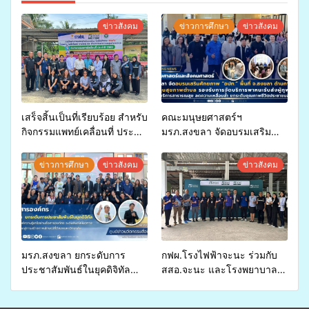
ข่าวสังคม
ข่าวการศึกษา
ข่าวสังคม
เสร็จสิ้นเป็นที่เรียบร้อย สำหรับ
คณะมนุษยศาสตร์ฯ
กิจกรรมแพทย์เคลื่อนที่ ประจำ
มรภ.สงขลา จัดอบรมเสริม
ปี 2569 เพื่อให้บริการด้าน
ศักยภาพ “อปท.” ด้านการเบิก
สุขภาพแก่ประชาชนในพื้นที่
จ่ายงบกองทุนสุขภาพตำบล
ข่าวการศึกษา
ข่าวสังคม
ข่าวสังคม
อำเภอจะนะ
รองรับการจัดบริการพาหนะรับ
ส่งผู้ทุพพลภาพเพื่อเข้ารับ
บริการสาธารณสุข ลดความ
เหลื่อมล้ำ ยกระดับคุณภาพ
ชีวิตประชาชนอย่างยั่งยืน
มรภ.สงขลา ยกระดับการ
กฟผ.โรงไฟฟ้าจะนะ ร่วมกับ
ประชาสัมพันธ์ในยุคดิจิทัล
สสอ.จะนะ และโรงพยาบาล
เปิดเวทีเสริมองค์ความรู้เครือ
ศิครินทร์ หาดใหญ่ จัดกิจกรรม
ข่ายสื่อสารองค์กร ระดมสมอง
แพทย์เคลื่อนที่ ประจำปี 2569