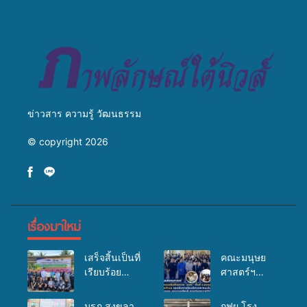
วางแนวทางการทำงาน ปูทาง
สู่การสร้างภาพลักษณ์ที่ดีของ
มหาวิทยาลัย
ข่าวสาร ความรู้ วัฒนธรรม
© copyright 2026
เรื่องมาใหม่
เสร็จสิ้นเป็นที่
คณะมนุษย
เรียบร้อย
ศาสตร์ฯ
สำหรับ
มรภ.สงขลา
กิจกรรมแพทย์
จัดอบรมเสริม
มรภ.สงขลา
กฟผ.โรง