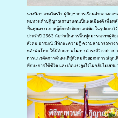
นางนิภา งามไตรไร ผู้บัญชาการเรือนจำกลางสงขล
ทบทวนคำปฏิญาณสาบานตนเป็นพลเมืองดี เพื่อพลัง
ฟื้นฟูสมรรถภาพผู้ต้องขังติดยาเสพติด ในรูปแบบวิว
ประจำปี 2563 นับว่าเป็นการฟื้นฟูสมรรถภาพผู้ต้อ
สังคม อารมณ์ มีทักษะความรู้ ความสามารถทางการ
หลังพ้นโทษ ให้มีศักยภาพในการดำรงชีวิตอย่างปก
การแนวคิดการคืนคนดีสู่สังคมด้วยอุดมการณ์ลูกเสือ
ทักษะการใช้ชีวิต และเกิดแรงจูงใจไม่กลับไปเสพย