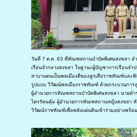
วันที่ 7 ต.ค. 63 ที่ทัณฑสถานบำบัดพิเศษสงขลา อ
เรือนจำกลางสงขลา ในฐานะผู้บัญชาการเรือนจ
สาบานตนเป็นพลเมืองดีของลูกเสือราชทัณฑ์และพิธ
รูปแบบ วิวัฒน์พลเมืองราชทัณฑ์ ด้วยกระบวนการลู
ผู้อำนวยการทัณฑสถานบำบัดพิเศษสงขลา นายดำรงค
ไตรรัตนคุ้ม ผู้อำนวยการทัณฑสถานหญิงสงขลา หัวห
วิวัฒน์ราชทัณฑ์เพื่อพลังแผ่นดินเข้าร่วมอย่างพร