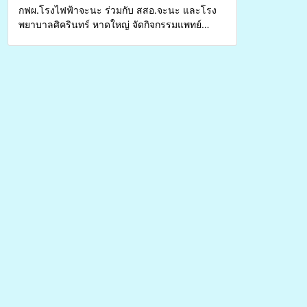
กฟผ.โรงไฟฟ้าจะนะ ร่วมกับ สสอ.จะนะ และโรง
พยาบาลศิครินทร์ หาดใหญ่ จัดกิจกรรมแพทย์
เคลื่อนที่ ประจำปี 2569