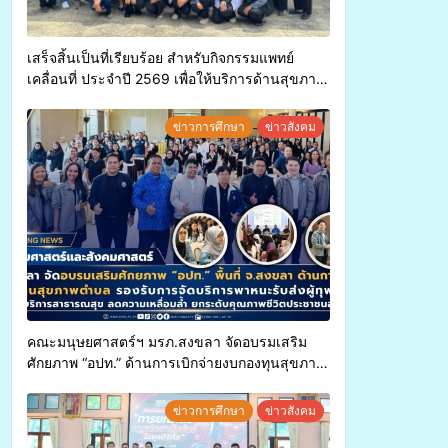
เสร็จสิ้นเป็นที่เรียบร้อย สำหรับกิจกรรมแพทย์
เคลื่อนที่ ประจำปี 2569 เพื่อให้บริการด้านสุขภาพ
แก่ประชาชนในพื้นที่อำเภอจะนะ
ข่าวการศึกษา
ข่าวสังคม
คณะมนุษยศาสตร์ฯ มรภ.สงขลา จัดอบรมเสริม
ศักยภาพ “อปท.” ด้านการเบิกจ่ายงบกองทุนสุขภาพ
ตำบล รองรับการจัดบริการพาหนะรับส่งผู้
ทุพพลภาพเพื่อเข้ารับบริการสาธารณสุข ลดความ
ข่าวการศึกษา
ข่าวสังคม
เหลื่อมล้ำ ยกระดับคุณภาพชีวิตประชาชนอย่าง
ยั่งยืน