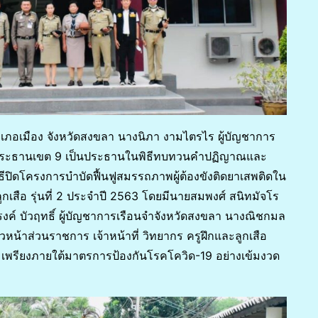
ำเภอเมือง จังหวัดสงขลา นางนิภา งามไตรไร ผู้บัญชาการ
ำประธานเขต 9 เป็นประธานในพิธีทบทวนคำปฏิญาณและ
ีปิดโครงการบำบัดฟื้นฟูสมรรถภาพผู้ต้องขังติดยาเสพติดใน
กเสือ รุ่นที่ 2 ประจำปี 2563 โดยมีนายสมพงศ์ สนิทมัจโร
์ บัวฤทธิ์ ผู้บัญชาการเรือนจำจังหวัดสงขลา นางณิชกมล
น้าส่วนราชการ เจ้าหน้าที่ วิทยากร ครูฝึกและลูกเสือ
้อมเพรียงภายใต้มาตรการป้องกันโรคโควิด-19 อย่างเข้มงวด