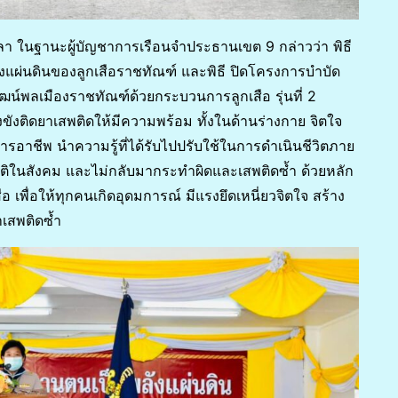
า ในฐานะผู้บัญชาการเรือนจำประธานเขต 9 กล่าวว่า พิธี
แผ่นดินของลูกเสือราชทัณฑ์ และพิธี ปิดโครงการบำบัด
ัฒน์พลเมืองราชทัณฑ์ด้วยกระบวนการลูกเสือ รุ่นที่ 2
งขังติดยาเสพติดให้มีความพร้อม ทั้งในด้านร่างกาย จิตใจ
อาชีพ นำความรู้ที่ได้รับไปปรับใช้ในการดำเนินชีวิตภาย
ติในสังคม และไม่กลับมากระทำผิดและเสพติดซ้ำ ด้วยหลัก
 เพื่อให้ทุกคนเกิดอุดมการณ์ มีแรงยึดเหนี่ยวจิตใจ สร้าง
าเสพติดซ้ำ