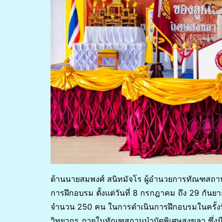
ด้านนายสมพงศ์ สนิทมัจโร ผู้อำนวยการทัณฑสถาน
การฝึกอบรม ตั้งแต่วันที่ 8 กรกฎาคม ถึง 29 กันย
จำนวน 250 คน ในการดำเนินการฝึกอบรมในครั้งน
วิทยากร ภายในทัณฑสถานบำบัดพิเศษสงขลา ซึ่งมีห