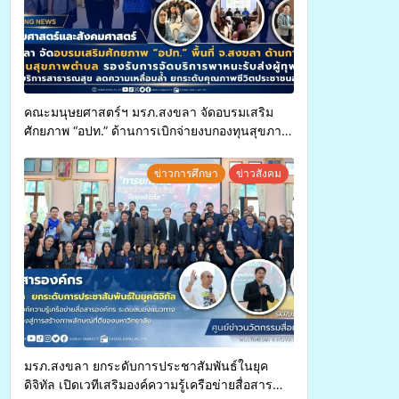
คณะมนุษยศาสตร์ฯ มรภ.สงขลา จัดอบรมเสริม
ศักยภาพ “อปท.” ด้านการเบิกจ่ายงบกองทุนสุขภาพ
ตำบล รองรับการจัดบริการพาหนะรับส่งผู้
ทุพพลภาพเพื่อเข้ารับบริการสาธารณสุข ลดความ
ข่าวการศึกษา
ข่าวสังคม
เหลื่อมล้ำ ยกระดับคุณภาพชีวิตประชาชนอย่าง
ยั่งยืน
มรภ.สงขลา ยกระดับการประชาสัมพันธ์ในยุค
ดิจิทัล เปิดเวทีเสริมองค์ความรู้เครือข่ายสื่อสาร