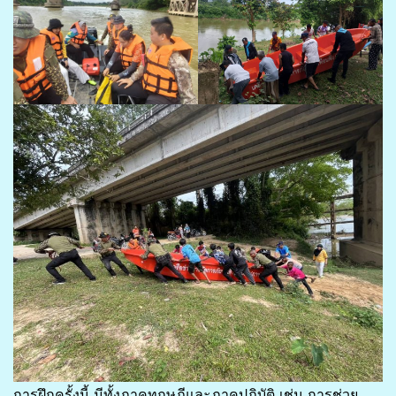
การฝึกครั้งนี้ มีทั้งภาคทฤษฎีและภาคปฏิบัติ เช่น การช่วย