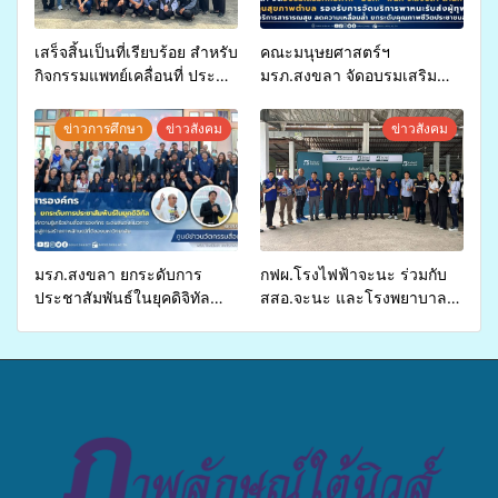
เสร็จสิ้นเป็นที่เรียบร้อย สำหรับ
คณะมนุษยศาสตร์ฯ
กิจกรรมแพทย์เคลื่อนที่ ประจำ
มรภ.สงขลา จัดอบรมเสริม
ปี 2569 เพื่อให้บริการด้าน
ศักยภาพ “อปท.” ด้านการเบิก
สุขภาพแก่ประชาชนในพื้นที่
จ่ายงบกองทุนสุขภาพตำบล
ข่าวการศึกษา
ข่าวสังคม
ข่าวสังคม
อำเภอจะนะ
รองรับการจัดบริการพาหนะรับ
ส่งผู้ทุพพลภาพเพื่อเข้ารับ
บริการสาธารณสุข ลดความ
เหลื่อมล้ำ ยกระดับคุณภาพ
ชีวิตประชาชนอย่างยั่งยืน
มรภ.สงขลา ยกระดับการ
กฟผ.โรงไฟฟ้าจะนะ ร่วมกับ
ประชาสัมพันธ์ในยุคดิจิทัล
สสอ.จะนะ และโรงพยาบาล
เปิดเวทีเสริมองค์ความรู้เครือ
ศิครินทร์ หาดใหญ่ จัดกิจกรรม
ข่ายสื่อสารองค์กร ระดมสมอง
แพทย์เคลื่อนที่ ประจำปี 2569
วางแนวทางการทำงาน ปูทาง
สู่การสร้างภาพลักษณ์ที่ดีของ
มหาวิทยาลัย