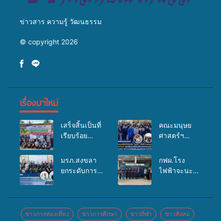
ข่าวสาร ความรู้ วัฒนธรรม
© copyright 2026
เรื่องมาใหม่
เสร็จสิ้นเป็นที่
คณะมนุษย
เรียบร้อย
ศาสตร์ฯ
สำหรับ
มรภ.สงขลา
กิจกรรมแพทย์
จัดอบรมเสริม
มรภ.สงขลา
กฟผ.โรง
เคลื่อนที่
ศักยภาพ
ยกระดับการ
ไฟฟ้าจะนะ
ประจำปี
“อปท.” ด้าน
ประชาสัมพันธ์
ร่วมกับ
2569 เพื่อให้
การเบิกจ่ายงบ
ในยุคดิจิทัล
สสอ.จะนะ
บริการด้าน
กองทุน
เปิดเวทีเสริม
และโรง
สุขภาพแก่
สุขภาพตำบล
องค์ความรู้
พยาบาลศิคริ
ข่าวการท่องเที่ยว
ข่าวการศึกษา
ข่าวกีฬา
ข่าวสังคม
ประชาชนใน
รองรับการจัด