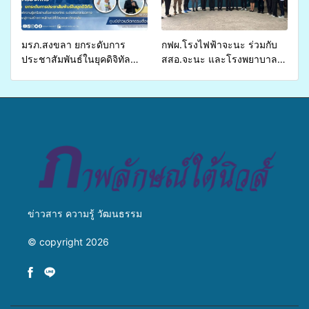
เหลื่อมล้ำ ยกระดับคุณภาพ
ชีวิตประชาชนอย่างยั่งยืน
มรภ.สงขลา ยกระดับการ
กฟผ.โรงไฟฟ้าจะนะ ร่วมกับ
ประชาสัมพันธ์ในยุคดิจิทัล
สสอ.จะนะ และโรงพยาบาล
เปิดเวทีเสริมองค์ความรู้เครือ
ศิครินทร์ หาดใหญ่ จัดกิจกรรม
ข่ายสื่อสารองค์กร ระดมสมอง
แพทย์เคลื่อนที่ ประจำปี 2569
วางแนวทางการทำงาน ปูทาง
สู่การสร้างภาพลักษณ์ที่ดีของ
มหาวิทยาลัย
ข่าวสาร ความรู้ วัฒนธรรม
© copyright 2026