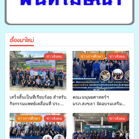
เรื่องมาใหม่
ข่าวสังคม
ข่าวการศึกษา
ข่าวสังคม
เสร็จสิ้นเป็นที่เรียบร้อย สำหรับ
คณะมนุษยศาสตร์ฯ
กิจกรรมแพทย์เคลื่อนที่ ประจำ
มรภ.สงขลา จัดอบรมเสริม
ปี 2569 เพื่อให้บริการด้าน
ศักยภาพ “อปท.” ด้านการเบิก
สุขภาพแก่ประชาชนในพื้นที่
จ่ายงบกองทุนสุขภาพตำบล
ข่าวการศึกษา
ข่าวสังคม
ข่าวสังคม
อำเภอจะนะ
รองรับการจัดบริการพาหนะรับ
ส่งผู้ทุพพลภาพเพื่อเข้ารับ
บริการสาธารณสุข ลดความ