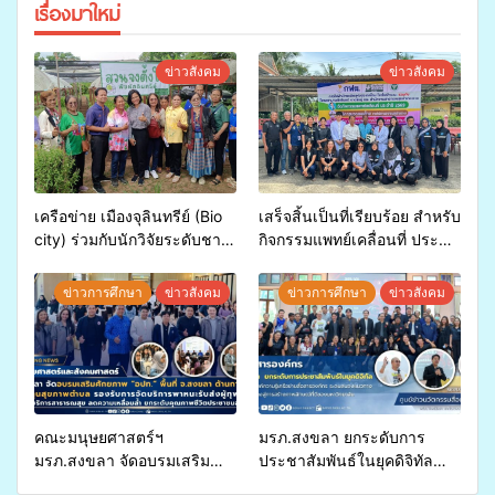
เรื่องมาใหม่
ข่าวสังคม
ข่าวสังคม
เครือข่าย เมืองจุลินทรีย์ (Bio
เสร็จสิ้นเป็นที่เรียบร้อย สำหรับ
city) ร่วมกับนักวิจัยระดับชาติ
กิจกรรมแพทย์เคลื่อนที่ ประจำ
ขยายความรู้สู่ชุมชน”การใช้
ปี 2569 เพื่อให้บริการด้าน
ประโยชน์จากสาหร่ายและ
สุขภาพแก่ประชาชนในพื้นที่
ข่าวการศึกษา
ข่าวสังคม
ข่าวการศึกษา
ข่าวสังคม
เห็ดไมคอร์ไรซาสำหรับปลูกไม้
อำเภอจะนะ
มีค่า-พืชเศรษฐกิจ”
คณะมนุษยศาสตร์ฯ
มรภ.สงขลา ยกระดับการ
มรภ.สงขลา จัดอบรมเสริม
ประชาสัมพันธ์ในยุคดิจิทัล
ศักยภาพ “อปท.” ด้านการเบิก
เปิดเวทีเสริมองค์ความรู้เครือ