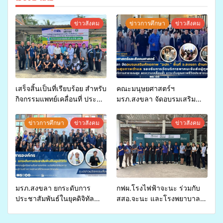
ข่าวสังคม
ข่าวการศึกษา
ข่าวสังคม
เสร็จสิ้นเป็นที่เรียบร้อย สำหรับ
คณะมนุษยศาสตร์ฯ
กิจกรรมแพทย์เคลื่อนที่ ประจำ
มรภ.สงขลา จัดอบรมเสริม
ปี 2569 เพื่อให้บริการด้าน
ศักยภาพ “อปท.” ด้านการเบิก
สุขภาพแก่ประชาชนในพื้นที่
จ่ายงบกองทุนสุขภาพตำบล
ข่าวการศึกษา
ข่าวสังคม
ข่าวสังคม
อำเภอจะนะ
รองรับการจัดบริการพาหนะรับ
ส่งผู้ทุพพลภาพเพื่อเข้ารับ
บริการสาธารณสุข ลดความ
เหลื่อมล้ำ ยกระดับคุณภาพ
ชีวิตประชาชนอย่างยั่งยืน
มรภ.สงขลา ยกระดับการ
กฟผ.โรงไฟฟ้าจะนะ ร่วมกับ
ประชาสัมพันธ์ในยุคดิจิทัล
สสอ.จะนะ และโรงพยาบาล
เปิดเวทีเสริมองค์ความรู้เครือ
ศิครินทร์ หาดใหญ่ จัดกิจกรรม
ข่ายสื่อสารองค์กร ระดมสมอง
แพทย์เคลื่อนที่ ประจำปี 2569