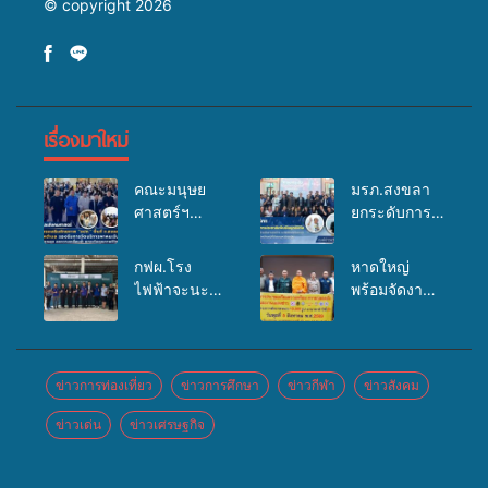
© copyright 2026
เรื่องมาใหม่
คณะมนุษย
มรภ.สงขลา
ศาสตร์ฯ
ยกระดับการ
มรภ.สงขลา
ประชาสัมพันธ์
จัดอบรมเสริม
ในยุคดิจิทัล
กฟผ.โรง
หาดใหญ่
ศักยภาพ
เปิดเวทีเสริม
ไฟฟ้าจะนะ
พร้อมจัดงาน
“อปท.” ด้าน
องค์ความรู้
ร่วมกับ
บุญยิ่งใหญ่
การเบิกจ่ายงบ
เครือข่าย
สสอ.จะนะ
“ตักบาตรพระ
กองทุน
สื่อสารองค์กร
และโรง
10,000 รูป
สุขภาพตำบล
ระดมสมอง
พยาบาลศิคริ
นานาชาติ
ข่าวการท่องเที่ยว
ข่าวการศึกษา
ข่าวกีฬา
ข่าวสังคม
รองรับการจัด
วางแนวทาง
นทร์ หาดใหญ่
เพื่อแม่…เพื่อ
บริการพาหนะ
การทำงาน ปู
ข่าวเด่น
ข่าวเศรษฐกิจ
จัดกิจกรรม
พ่อ” ปีที่ 23
รับส่งผู้
ทางสู่การ
แพทย์เคลื่อนที่
รวมพลัง
ทุพพลภาพเพื่อ
สร้างภาพ
ประจำปี
พุทธศาสนิกชน
เข้ารับบริการ
ลักษณ์ที่ดีของ