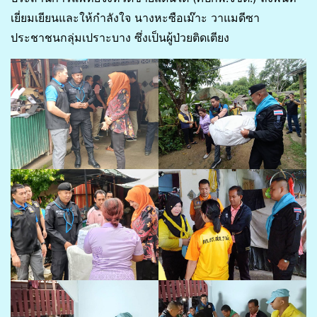
เยี่ยมเยียนและให้กำลังใจ นางหะซือเม๊าะ วาแมดีซา
ประชาชนกลุ่มเปราะบาง ซึ่งเป็นผู้ป่วยติดเตียง