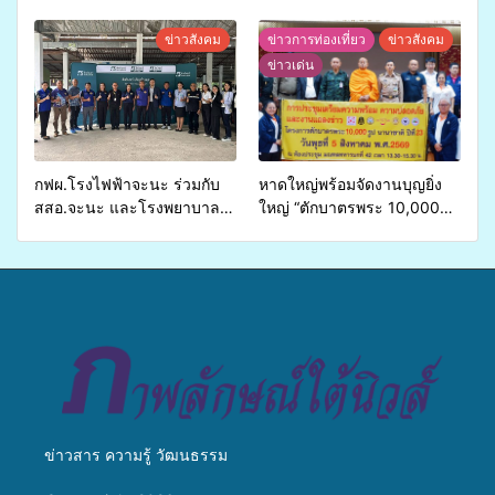
ศักยภาพ “อปท.” ด้านการเบิก
เปิดเวทีเสริมองค์ความรู้เครือ
จ่ายงบกองทุนสุขภาพตำบล
ข่ายสื่อสารองค์กร ระดมสมอง
ข่าวสังคม
ข่าวการท่องเที่ยว
ข่าวสังคม
รองรับการจัดบริการพาหนะรับ
วางแนวทางการทำงาน ปูทาง
ข่าวเด่น
ส่งผู้ทุพพลภาพเพื่อเข้ารับ
สู่การสร้างภาพลักษณ์ที่ดีของ
บริการสาธารณสุข ลดความ
มหาวิทยาลัย
เหลื่อมล้ำ ยกระดับคุณภาพ
ชีวิตประชาชนอย่างยั่งยืน
กฟผ.โรงไฟฟ้าจะนะ ร่วมกับ
หาดใหญ่พร้อมจัดงานบุญยิ่ง
สสอ.จะนะ และโรงพยาบาล
ใหญ่ “ตักบาตรพระ 10,000
ศิครินทร์ หาดใหญ่ จัดกิจกรรม
รูป นานาชาติ เพื่อแม่…เพื่อ
แพทย์เคลื่อนที่ ประจำปี 2569
พ่อ” ปีที่ 23 รวมพลัง
พุทธศาสนิกชน 4 ประเทศ
สืบสานประเพณีแห่งศรัทธา
ข่าวสาร ความรู้ วัฒนธรรม