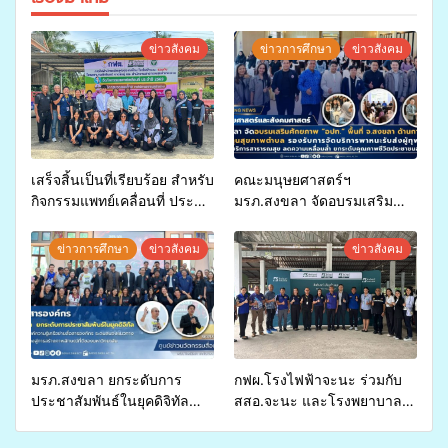
ข่าวสังคม
ข่าวการศึกษา
ข่าวสังคม
เสร็จสิ้นเป็นที่เรียบร้อย สำหรับ
คณะมนุษยศาสตร์ฯ
กิจกรรมแพทย์เคลื่อนที่ ประจำ
มรภ.สงขลา จัดอบรมเสริม
ปี 2569 เพื่อให้บริการด้าน
ศักยภาพ “อปท.” ด้านการเบิก
สุขภาพแก่ประชาชนในพื้นที่
จ่ายงบกองทุนสุขภาพตำบล
ข่าวการศึกษา
ข่าวสังคม
ข่าวสังคม
อำเภอจะนะ
รองรับการจัดบริการพาหนะรับ
ส่งผู้ทุพพลภาพเพื่อเข้ารับ
บริการสาธารณสุข ลดความ
เหลื่อมล้ำ ยกระดับคุณภาพ
ชีวิตประชาชนอย่างยั่งยืน
มรภ.สงขลา ยกระดับการ
กฟผ.โรงไฟฟ้าจะนะ ร่วมกับ
ประชาสัมพันธ์ในยุคดิจิทัล
สสอ.จะนะ และโรงพยาบาล
เปิดเวทีเสริมองค์ความรู้เครือ
ศิครินทร์ หาดใหญ่ จัดกิจกรรม
ข่ายสื่อสารองค์กร ระดมสมอง
แพทย์เคลื่อนที่ ประจำปี 2569