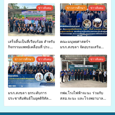
ข่าวสังคม
ข่าวการศึกษา
ข่าวสังคม
เสร็จสิ้นเป็นที่เรียบร้อย สำหรับ
คณะมนุษยศาสตร์ฯ
กิจกรรมแพทย์เคลื่อนที่ ประจำ
มรภ.สงขลา จัดอบรมเสริม
ปี 2569 เพื่อให้บริการด้าน
ศักยภาพ “อปท.” ด้านการเบิก
สุขภาพแก่ประชาชนในพื้นที่
จ่ายงบกองทุนสุขภาพตำบล
ข่าวการศึกษา
ข่าวสังคม
ข่าวสังคม
อำเภอจะนะ
รองรับการจัดบริการพาหนะรับ
ส่งผู้ทุพพลภาพเพื่อเข้ารับ
บริการสาธารณสุข ลดความ
เหลื่อมล้ำ ยกระดับคุณภาพ
ชีวิตประชาชนอย่างยั่งยืน
มรภ.สงขลา ยกระดับการ
กฟผ.โรงไฟฟ้าจะนะ ร่วมกับ
ประชาสัมพันธ์ในยุคดิจิทัล
สสอ.จะนะ และโรงพยาบาล
เปิดเวทีเสริมองค์ความรู้เครือ
ศิครินทร์ หาดใหญ่ จัดกิจกรรม
ข่ายสื่อสารองค์กร ระดมสมอง
แพทย์เคลื่อนที่ ประจำปี 2569
วางแนวทางการทำงาน ปูทาง