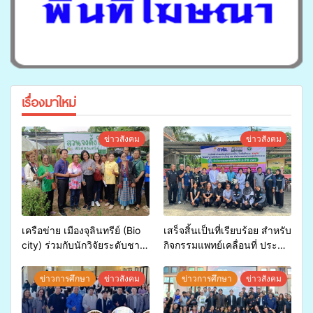
เรื่องมาใหม่
ข่าวสังคม
ข่าวสังคม
เครือข่าย เมืองจุลินทรีย์ (Bio
เสร็จสิ้นเป็นที่เรียบร้อย สำหรับ
city) ร่วมกับนักวิจัยระดับชาติ
กิจกรรมแพทย์เคลื่อนที่ ประจำ
ขยายความรู้สู่ชุมชน”การใช้
ปี 2569 เพื่อให้บริการด้าน
ประโยชน์จากสาหร่ายและ
สุขภาพแก่ประชาชนในพื้นที่
ข่าวการศึกษา
ข่าวสังคม
ข่าวการศึกษา
ข่าวสังคม
เห็ดไมคอร์ไรซาสำหรับปลูกไม้
อำเภอจะนะ
มีค่า-พืชเศรษฐกิจ”