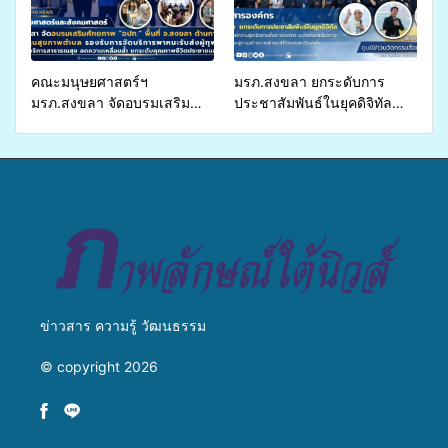
คณะมนุษยศาสตร์ฯ
มรภ.สงขลา ยกระดับการ
มรภ.สงขลา จัดอบรมเสริม
ประชาสัมพันธ์ในยุคดิจิทัล
ศักยภาพ “อปท.” ด้านการเบิก
เปิดเวทีเสริมองค์ความรู้เครือ
จ่ายงบกองทุนสุขภาพตำบล
ข่ายสื่อสารองค์กร ระดมสมอง
รองรับการจัดบริการพาหนะรับ
วางแนวทางการทำงาน ปูทาง
ส่งผู้ทุพพลภาพเพื่อเข้ารับ
สู่การสร้างภาพลักษณ์ที่ดีของ
บริการสาธารณสุข ลดความ
มหาวิทยาลัย
เหลื่อมล้ำ ยกระดับคุณภาพ
ชีวิตประชาชนอย่างยั่งยืน
ข่าวสาร ความรู้ วัฒนธรรม
© copyright 2026