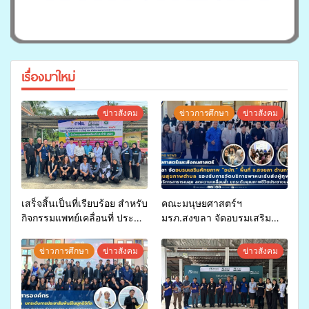
เรื่องมาใหม่
ข่าวสังคม
ข่าวการศึกษา
ข่าวสังคม
เสร็จสิ้นเป็นที่เรียบร้อย สำหรับ
คณะมนุษยศาสตร์ฯ
กิจกรรมแพทย์เคลื่อนที่ ประจำ
มรภ.สงขลา จัดอบรมเสริม
ปี 2569 เพื่อให้บริการด้าน
ศักยภาพ “อปท.” ด้านการเบิก
สุขภาพแก่ประชาชนในพื้นที่
จ่ายงบกองทุนสุขภาพตำบล
ข่าวการศึกษา
ข่าวสังคม
ข่าวสังคม
อำเภอจะนะ
รองรับการจัดบริการพาหนะรับ
ส่งผู้ทุพพลภาพเพื่อเข้ารับ
บริการสาธารณสุข ลดความ
เหลื่อมล้ำ ยกระดับคุณภาพ