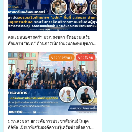
คณะมนุษยศาสตร์ฯ มรภ.สงขลา จัดอบรมเสริม
ศักยภาพ “อปท.” ด้านการเบิกจ่ายงบกองทุนสุขภาพ
ตำบล รองรับการจัดบริการพาหนะรับส่งผู้
ทุพพลภาพเพื่อเข้ารับบริการสาธารณสุข ลดความ
ข่าวการศึกษา
ข่าวสังคม
เหลื่อมล้ำ ยกระดับคุณภาพชีวิตประชาชนอย่าง
ยั่งยืน
มรภ.สงขลา ยกระดับการประชาสัมพันธ์ในยุค
ดิจิทัล เปิดเวทีเสริมองค์ความรู้เครือข่ายสื่อสาร