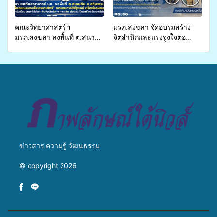
คณะวิทยาศาสตร์ฯ
มรภ.สงขลา จัดอบรมสร้าง
มรภ.สงขลา ลงพื้นที่ ต.สนาม
จิตสำนึกและแรงจูงใจต่อ
ชัย อ.สทิงพระ จัดอบรม “การ
การเตรียมรับมือการ
เพาะเลี้ยงแหนแดงเป็นอาหาร
เปลี่ยนแปลงสภาพภูมิอากาศ
สัตว์” ทดแทนการใช้ปุ๋ยเคมี
ถ่ายทอดองค์ความรู้ ปลูกฝัง
เพิ่มประสิทธิภาพการผลิต ต่อย
วัฒนธรรมใส่ใจสิ่งแวดล้อม
อดสู่อาชีพเสริมในอนาคต
ข่าวสาร ความรู้ วัฒนธรรม
© copyright 2026