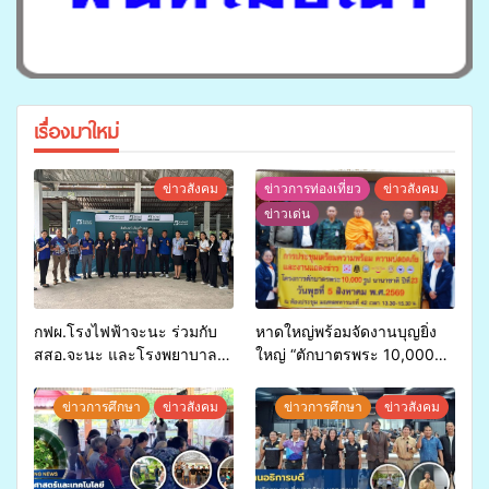
เรื่องมาใหม่
ข่าวสังคม
ข่าวการท่องเที่ยว
ข่าวสังคม
ข่าวเด่น
กฟผ.โรงไฟฟ้าจะนะ ร่วมกับ
หาดใหญ่พร้อมจัดงานบุญยิ่ง
สสอ.จะนะ และโรงพยาบาล
ใหญ่ “ตักบาตรพระ 10,000
ศิครินทร์ หาดใหญ่ จัดกิจกรรม
รูป นานาชาติ เพื่อแม่…เพื่อ
แพทย์เคลื่อนที่ ประจำปี 2569
พ่อ” ปีที่ 23 รวมพลัง
ข่าวการศึกษา
ข่าวสังคม
ข่าวการศึกษา
ข่าวสังคม
พุทธศาสนิกชน 4 ประเทศ
สืบสานประเพณีแห่งศรัทธา