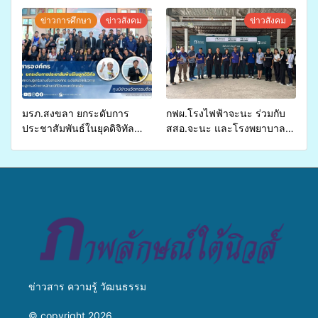
ปี 2569 เพื่อให้บริการด้าน
ศักยภาพ “อปท.” ด้านการเบิก
สุขภาพแก่ประชาชนในพื้นที่
จ่ายงบกองทุนสุขภาพตำบล
ข่าวการศึกษา
ข่าวสังคม
ข่าวสังคม
อำเภอจะนะ
รองรับการจัดบริการพาหนะรับ
ส่งผู้ทุพพลภาพเพื่อเข้ารับ
บริการสาธารณสุข ลดความ
เหลื่อมล้ำ ยกระดับคุณภาพ
ชีวิตประชาชนอย่างยั่งยืน
มรภ.สงขลา ยกระดับการ
กฟผ.โรงไฟฟ้าจะนะ ร่วมกับ
ประชาสัมพันธ์ในยุคดิจิทัล
สสอ.จะนะ และโรงพยาบาล
เปิดเวทีเสริมองค์ความรู้เครือ
ศิครินทร์ หาดใหญ่ จัดกิจกรรม
ข่ายสื่อสารองค์กร ระดมสมอง
แพทย์เคลื่อนที่ ประจำปี 2569
วางแนวทางการทำงาน ปูทาง
สู่การสร้างภาพลักษณ์ที่ดีของ
มหาวิทยาลัย
ข่าวสาร ความรู้ วัฒนธรรม
© copyright 2026