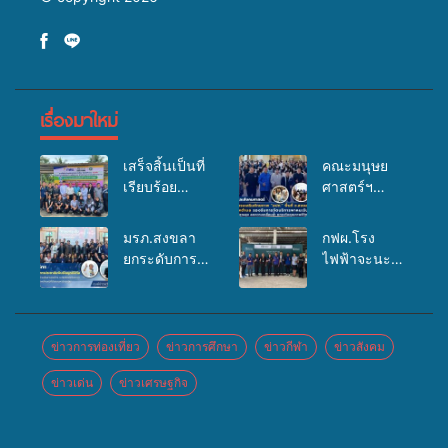
เรื่องมาใหม่
เสร็จสิ้นเป็นที่
คณะมนุษย
เรียบร้อย
ศาสตร์ฯ
สำหรับ
มรภ.สงขลา
กิจกรรมแพทย์
จัดอบรมเสริม
มรภ.สงขลา
กฟผ.โรง
เคลื่อนที่
ศักยภาพ
ยกระดับการ
ไฟฟ้าจะนะ
ประจำปี
“อปท.” ด้าน
ประชาสัมพันธ์
ร่วมกับ
2569 เพื่อให้
การเบิกจ่ายงบ
ในยุคดิจิทัล
สสอ.จะนะ
บริการด้าน
กองทุน
เปิดเวทีเสริม
และโรง
สุขภาพแก่
สุขภาพตำบล
องค์ความรู้
พยาบาลศิคริ
ข่าวการท่องเที่ยว
ข่าวการศึกษา
ข่าวกีฬา
ข่าวสังคม
ประชาชนใน
รองรับการจัด
เครือข่าย
นทร์ หาดใหญ่
พื้นที่อำเภอ
บริการพาหนะ
ข่าวเด่น
ข่าวเศรษฐกิจ
สื่อสารองค์กร
จัดกิจกรรม
จะนะ
รับส่งผู้
ระดมสมอง
แพทย์เคลื่อนที่
ทุพพลภาพเพื่อ
วางแนวทาง
ประจำปี
เข้ารับบริการ
การทำงาน ปู
2569