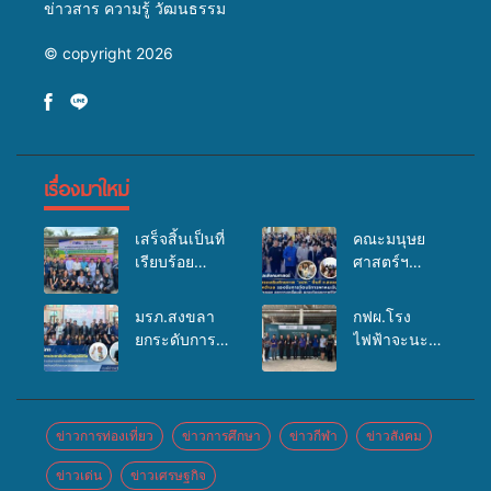
ข่าวสาร ความรู้ วัฒนธรรม
© copyright 2026
เรื่องมาใหม่
เสร็จสิ้นเป็นที่
คณะมนุษย
เรียบร้อย
ศาสตร์ฯ
สำหรับ
มรภ.สงขลา
กิจกรรมแพทย์
จัดอบรมเสริม
มรภ.สงขลา
กฟผ.โรง
เคลื่อนที่
ศักยภาพ
ยกระดับการ
ไฟฟ้าจะนะ
ประจำปี
“อปท.” ด้าน
ประชาสัมพันธ์
ร่วมกับ
2569 เพื่อให้
การเบิกจ่ายงบ
ในยุคดิจิทัล
สสอ.จะนะ
บริการด้าน
กองทุน
เปิดเวทีเสริม
และโรง
สุขภาพแก่
สุขภาพตำบล
องค์ความรู้
พยาบาลศิคริ
ข่าวการท่องเที่ยว
ข่าวการศึกษา
ข่าวกีฬา
ข่าวสังคม
ประชาชนใน
รองรับการจัด
เครือข่าย
นทร์ หาดใหญ่
พื้นที่อำเภอ
บริการพาหนะ
ข่าวเด่น
ข่าวเศรษฐกิจ
สื่อสารองค์กร
จัดกิจกรรม