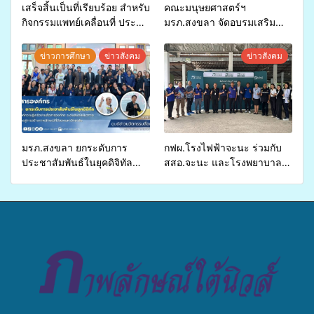
เสร็จสิ้นเป็นที่เรียบร้อย สำหรับ
คณะมนุษยศาสตร์ฯ
กิจกรรมแพทย์เคลื่อนที่ ประจำ
มรภ.สงขลา จัดอบรมเสริม
ปี 2569 เพื่อให้บริการด้าน
ศักยภาพ “อปท.” ด้านการเบิก
สุขภาพแก่ประชาชนในพื้นที่
จ่ายงบกองทุนสุขภาพตำบล
ข่าวการศึกษา
ข่าวสังคม
ข่าวสังคม
อำเภอจะนะ
รองรับการจัดบริการพาหนะรับ
ส่งผู้ทุพพลภาพเพื่อเข้ารับ
บริการสาธารณสุข ลดความ
เหลื่อมล้ำ ยกระดับคุณภาพ
ชีวิตประชาชนอย่างยั่งยืน
มรภ.สงขลา ยกระดับการ
กฟผ.โรงไฟฟ้าจะนะ ร่วมกับ
ประชาสัมพันธ์ในยุคดิจิทัล
สสอ.จะนะ และโรงพยาบาล
เปิดเวทีเสริมองค์ความรู้เครือ
ศิครินทร์ หาดใหญ่ จัดกิจกรรม
ข่ายสื่อสารองค์กร ระดมสมอง
แพทย์เคลื่อนที่ ประจำปี 2569
วางแนวทางการทำงาน ปูทาง
สู่การสร้างภาพลักษณ์ที่ดีของ
มหาวิทยาลัย