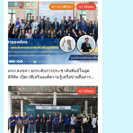
ทุพพลภาพเพื่อเข้ารับบริการสาธารณสุข ลดความ
ข่าวการศึกษา
ข่าวสังคม
เหลื่อมล้ำ ยกระดับคุณภาพชีวิตประชาชนอย่าง
ยั่งยืน
มรภ.สงขลา ยกระดับการประชาสัมพันธ์ในยุค
ดิจิทัล เปิดเวทีเสริมองค์ความรู้เครือข่ายสื่อสาร
องค์กร ระดมสมองวางแนวทางการทำงาน ปูทางสู่
การสร้างภาพลักษณ์ที่ดีของมหาวิทยาลัย
ข่าวสังคม