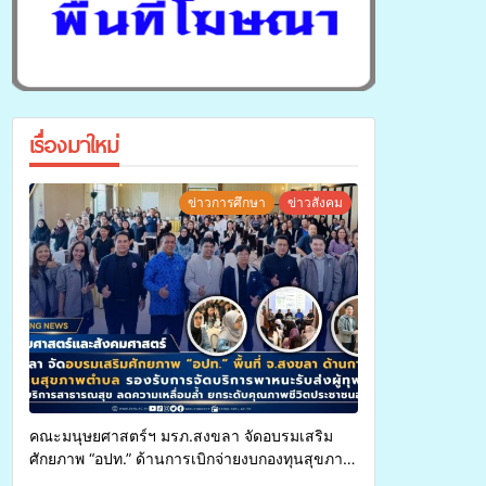
เรื่องมาใหม่
ข่าวการศึกษา
ข่าวสังคม
คณะมนุษยศาสตร์ฯ มรภ.สงขลา จัดอบรมเสริม
ศักยภาพ “อปท.” ด้านการเบิกจ่ายงบกองทุนสุขภาพ
ตำบล รองรับการจัดบริการพาหนะรับส่งผู้