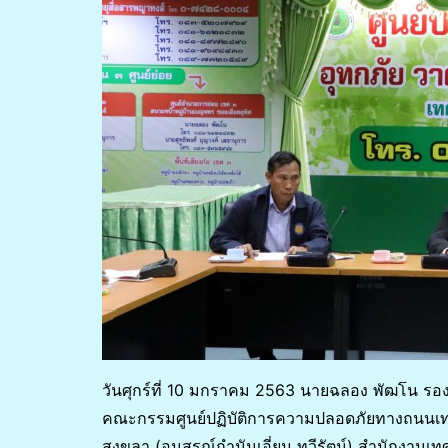
วันศุกร์ที่ 10 มกราคม 2563 นายฉลอง พัฒโน ร
คณะกรรมศูนย์ปฏิบัติการความปลอดภัยทางถนนเทศบ
สงขลา (อนุสรณ์กำนันเอี่ยม ทวีรัตน์) สำนักงานเ