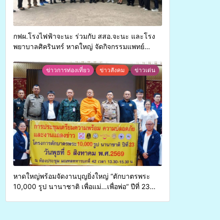
กฟผ.โรงไฟฟ้าจะนะ ร่วมกับ สสอ.จะนะ และโรง
พยาบาลศิครินทร์ หาดใหญ่ จัดกิจกรรมแพทย์
เคลื่อนที่ ประจำปี 2569
ข่าวการท่องเที่ยว
ข่าวสังคม
ข่าวเด่น
หาดใหญ่พร้อมจัดงานบุญยิ่งใหญ่ “ตักบาตรพระ
10,000 รูป นานาชาติ เพื่อแม่…เพื่อพ่อ” ปีที่ 23
รวมพลังพุทธศาสนิกชน 4 ประเทศ สืบสาน
ประเพณีแห่งศรัทธา