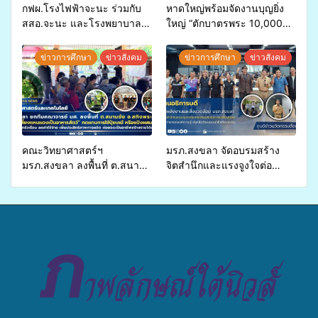
กฟผ.โรงไฟฟ้าจะนะ ร่วมกับ
หาดใหญ่พร้อมจัดงานบุญยิ่ง
สสอ.จะนะ และโรงพยาบาล
ใหญ่ “ตักบาตรพระ 10,000
ศิครินทร์ หาดใหญ่ จัดกิจกรรม
รูป นานาชาติ เพื่อแม่…เพื่อ
แพทย์เคลื่อนที่ ประจำปี 2569
พ่อ” ปีที่ 23 รวมพลัง
ข่าวการศึกษา
ข่าวสังคม
ข่าวการศึกษา
ข่าวสังคม
พุทธศาสนิกชน 4 ประเทศ
สืบสานประเพณีแห่งศรัทธา
คณะวิทยาศาสตร์ฯ
มรภ.สงขลา จัดอบรมสร้าง
มรภ.สงขลา ลงพื้นที่ ต.สนาม
จิตสำนึกและแรงจูงใจต่อ
ชัย อ.สทิงพระ จัดอบรม “การ
การเตรียมรับมือการ
เพาะเลี้ยงแหนแดงเป็นอาหาร
เปลี่ยนแปลงสภาพภูมิอากาศ
สัตว์” ทดแทนการใช้ปุ๋ยเคมี
ถ่ายทอดองค์ความรู้ ปลูกฝัง
เพิ่มประสิทธิภาพการผลิต ต่อย
วัฒนธรรมใส่ใจสิ่งแวดล้อม
อดสู่อาชีพเสริมในอนาคต