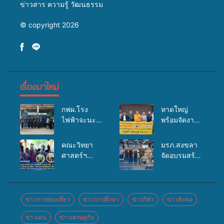
ข่าวสาร ความรู้ วัฒนธรรม
© copyright 2026
เรื่องมาใหม่
กฟผ.โรง
หาดใหญ่
ไฟฟ้าจะนะ
พร้อมจัดงาน
ร่วมกับ
บุญยิ่งใหญ่
สสอ.จะนะ
“ตักบาตรพระ
คณะวิทยา
มรภ.สงขลา
และโรง
10,000 รูป
ศาสตร์ฯ
จัดอบรมสร้าง
พยาบาลศิคริ
นานาชาติ
มรภ.สงขลา
จิตสำนึกและ
นทร์ หาดใหญ่
เพื่อแม่…เพื่อ
ลงพื้นที่
แรงจูงใจต่อ
จัดกิจกรรม
พ่อ” ปีที่ 23
ต.สนามชัย
การเตรียม
แพทย์เคลื่อนที่
รวมพลัง
อ.สทิงพระ จัด
รับมือการ
ข่าวการท่องเที่ยว
ข่าวการศึกษา
ข่าวกีฬา
ข่าวสังคม
ประจำปี
พุทธศาสนิกชน
อบรม “การ
เปลี่ยนแปลง
2569
4 ประเทศ
ข่าวเด่น
ข่าวเศรษฐกิจ
เพาะเลี้ยง
สภาพภูมิ