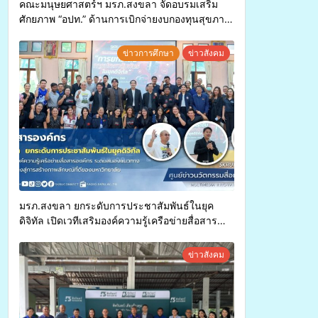
คณะมนุษยศาสตร์ฯ มรภ.สงขลา จัดอบรมเสริม
ศักยภาพ “อปท.” ด้านการเบิกจ่ายงบกองทุนสุขภาพ
ตำบล รองรับการจัดบริการพาหนะรับส่งผู้
ทุพพลภาพเพื่อเข้ารับบริการสาธารณสุข ลดความ
ข่าวการศึกษา
ข่าวสังคม
เหลื่อมล้ำ ยกระดับคุณภาพชีวิตประชาชนอย่าง
ยั่งยืน
มรภ.สงขลา ยกระดับการประชาสัมพันธ์ในยุค
ดิจิทัล เปิดเวทีเสริมองค์ความรู้เครือข่ายสื่อสาร
องค์กร ระดมสมองวางแนวทางการทำงาน ปูทางสู่
การสร้างภาพลักษณ์ที่ดีของมหาวิทยาลัย
ข่าวสังคม