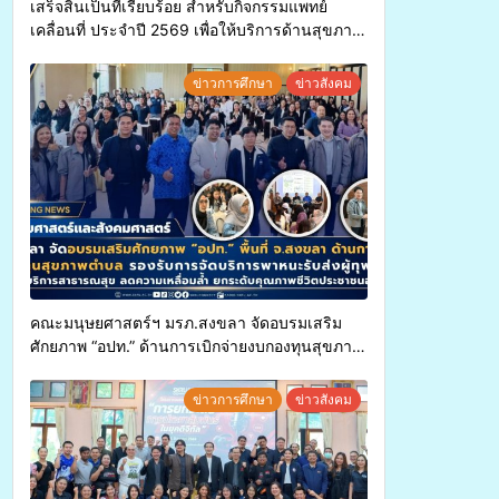
เสร็จสิ้นเป็นที่เรียบร้อย สำหรับกิจกรรมแพทย์
เคลื่อนที่ ประจำปี 2569 เพื่อให้บริการด้านสุขภาพ
แก่ประชาชนในพื้นที่อำเภอจะนะ
ข่าวการศึกษา
ข่าวสังคม
คณะมนุษยศาสตร์ฯ มรภ.สงขลา จัดอบรมเสริม
ศักยภาพ “อปท.” ด้านการเบิกจ่ายงบกองทุนสุขภาพ
ตำบล รองรับการจัดบริการพาหนะรับส่งผู้
ทุพพลภาพเพื่อเข้ารับบริการสาธารณสุข ลดความ
ข่าวการศึกษา
ข่าวสังคม
เหลื่อมล้ำ ยกระดับคุณภาพชีวิตประชาชนอย่าง
ยั่งยืน