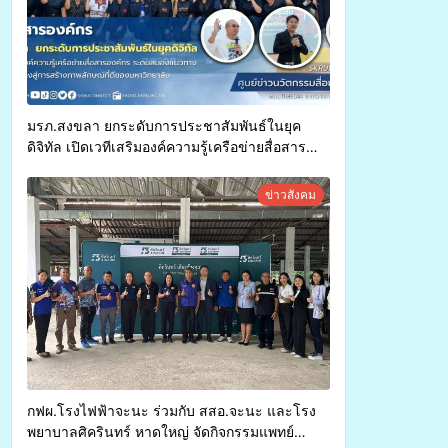
มรภ.สงขลา ยกระดับการประชาสัมพันธ์ในยุค
ดิจิทัล เปิดเวทีเสริมองค์ความรู้เครือข่ายสื่อสาร
องค์กร ระดมสมองวางแนวทางการทำงาน ปูทางสู่
การสร้างภาพลักษณ์ที่ดีของมหาวิทยาลัย
ข่าวสังคม
กฟผ.โรงไฟฟ้าจะนะ ร่วมกับ สสอ.จะนะ และโรง
พยาบาลศิครินทร์ หาดใหญ่ จัดกิจกรรมแพทย์