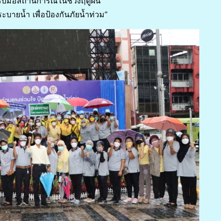
ับมือสถานการณ์ในช่วงฤดูฝน
บายน้ำ เพื่อป้องกันภัยน้ำท่วม”