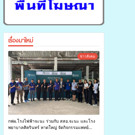
เรื่องมาใหม่
ข่าวสังคม
กฟผ.โรงไฟฟ้าจะนะ ร่วมกับ สสอ.จะนะ และโรง
พยาบาลศิครินทร์ หาดใหญ่ จัดกิจกรรมแพทย์
เคลื่อนที่ ประจำปี 2569