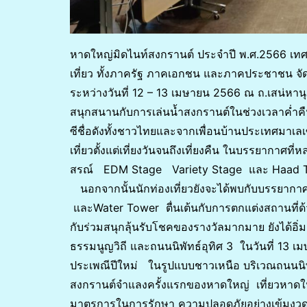
หาดใหญ่มิดไนท์สงกรานต์ ประจำปี พ.ศ.2566 เท
เที่ยว ทั้งภาครัฐ ภาคเอกชน และภาคประชาชน จั
ระหว่างวันที่ 12 – 13 เมษายน 2566 ณ ถ.เสน่หานุสร
สนุกสนานกับการเล่นน้ำสงกรานต์ในช่วงเวลาค่ำคื
ซีชื่อดังทั้งชาวไทยและจากเพื่อนบ้านประเทศมาเลเ
เที่ยวตั้งแต่เที่ยงวันจนถึงเที่ยงคืน ในบรรยากาศ
สรณ์ EDM Stage Variety Stage และ Haad Thi
นอกจากนั้นนักท่องเที่ยวยังจะได้พบกับบรรยาก
และWater Tower ตื่นเต้นกับการตกแต่งสถานที่ด้ว
กับร่วมสนุกลุ้นรับโชคของรางวัลมากมาย ยังได้อ
ธรรมนูญวิถี และถนนนิพัทธ์อุทิศ 3 ในวันที่ 13 
ประเพณีปีใหม่ ในรูปแบบชาวเหนือ บริเวณถนนนิ
สงกรานต์จำแลงครั้งแรกของหาดใหญ่ เที่ยวหาดใหญ
มาตรการในการรักษา ความปลอดภัยอย่างเข้มงว