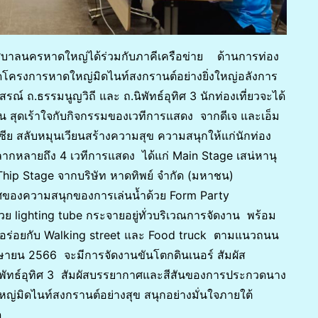
ศบาลนครหาดใหญ่ได้ร่วมกับภาคีเครือข่าย ด้านการท่อง
ดโครงการหาดใหญ่มิดไนท์สงกรานต์อย่างยิ่งใหญ่อลังการ
ณ์ ถ.ธรรมนูญวิถี และ ถ.นิพัทธ์อุทิศ 3 นักท่องเที่ยวจะได้
น สุดเร้าใจกับกิจกรรมของเวทีการแสดง จากดีเจ และเอ็ม
ซีย สลับหมุนเวียนสร้างความสุข ความสนุกให้แก่นักท่อง
ที่หลากหลายถึง 4 เวทีการแสดง ได้แก่ Main Stage เสน่หานุ
p Stage จากบริษัท หาดทิพย์ จำกัด (มหาชน)
าศของความสนุกของการเล่นน้ำด้วย Form Party
ย lighting tube กระจายอยู่ทั่วบริเวณการจัดงาน พร้อม
ิ่มอร่อยกับ Walking street และ Food truck ตามแนวถนน
เมษายน 2566 จะมีการจัดงานขันโตกดินเนอร์ สัมผัส
พัทธ์อุทิศ 3 สัมผัสบรรยากาศและสีสันของการประกวดนาง
่มิดไนท์สงกรานต์อย่างสุข สนุกอย่างมั่นใจภายใต้
ด