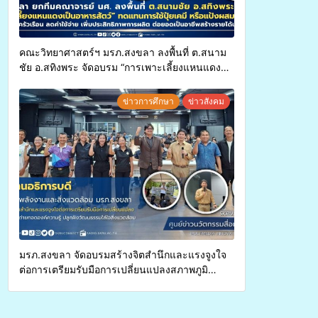
คณะวิทยาศาสตร์ฯ มรภ.สงขลา ลงพื้นที่ ต.สนาม
ชัย อ.สทิงพระ จัดอบรม “การเพาะเลี้ยงแหนแดง
เป็นอาหารสัตว์” ทดแทนการใช้ปุ๋ยเคมี เพิ่ม
ประสิทธิภาพการผลิต ต่อยอดสู่อาชีพเสริมใน
ข่าวการศึกษา
ข่าวสังคม
อนาคต
มรภ.สงขลา จัดอบรมสร้างจิตสำนึกและแรงจูงใจ
ต่อการเตรียมรับมือการเปลี่ยนแปลงสภาพภูมิ
อากาศ ถ่ายทอดองค์ความรู้ ปลูกฝังวัฒนธรรมใส่ใจ
สิ่งแวดล้อม