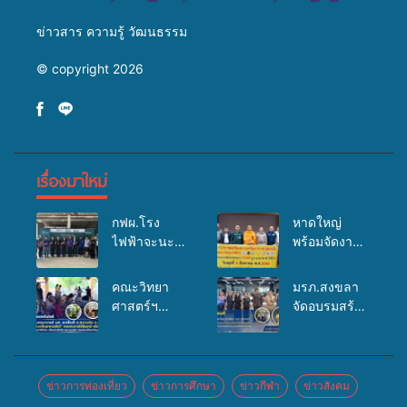
ข่าวสาร ความรู้ วัฒนธรรม
© copyright 2026
เรื่องมาใหม่
กฟผ.โรง
หาดใหญ่
ไฟฟ้าจะนะ
พร้อมจัดงาน
ร่วมกับ
บุญยิ่งใหญ่
สสอ.จะนะ
“ตักบาตรพระ
คณะวิทยา
มรภ.สงขลา
และโรง
10,000 รูป
ศาสตร์ฯ
จัดอบรมสร้าง
พยาบาลศิคริ
นานาชาติ
มรภ.สงขลา
จิตสำนึกและ
นทร์ หาดใหญ่
เพื่อแม่…เพื่อ
ลงพื้นที่
แรงจูงใจต่อ
จัดกิจกรรม
พ่อ” ปีที่ 23
ต.สนามชัย
การเตรียม
แพทย์เคลื่อนที่
รวมพลัง
อ.สทิงพระ จัด
รับมือการ
ข่าวการท่องเที่ยว
ข่าวการศึกษา
ข่าวกีฬา
ข่าวสังคม
ประจำปี
พุทธศาสนิกชน
อบรม “การ
เปลี่ยนแปลง