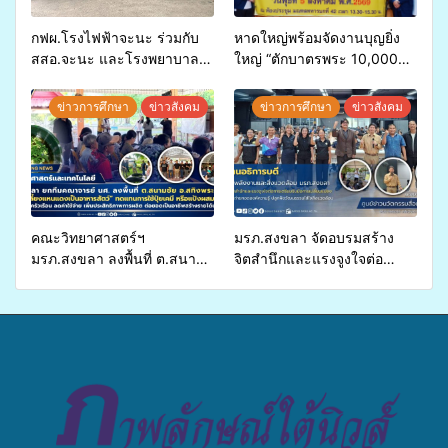
กฟผ.โรงไฟฟ้าจะนะ ร่วมกับ
หาดใหญ่พร้อมจัดงานบุญยิ่ง
สสอ.จะนะ และโรงพยาบาล
ใหญ่ “ตักบาตรพระ 10,000
ศิครินทร์ หาดใหญ่ จัดกิจกรรม
รูป นานาชาติ เพื่อแม่…เพื่อ
แพทย์เคลื่อนที่ ประจำปี 2569
พ่อ” ปีที่ 23 รวมพลัง
ข่าวการศึกษา
ข่าวสังคม
ข่าวการศึกษา
ข่าวสังคม
พุทธศาสนิกชน 4 ประเทศ
สืบสานประเพณีแห่งศรัทธา
คณะวิทยาศาสตร์ฯ
มรภ.สงขลา จัดอบรมสร้าง
มรภ.สงขลา ลงพื้นที่ ต.สนาม
จิตสำนึกและแรงจูงใจต่อ
ชัย อ.สทิงพระ จัดอบรม “การ
การเตรียมรับมือการ
เพาะเลี้ยงแหนแดงเป็นอาหาร
เปลี่ยนแปลงสภาพภูมิอากาศ
สัตว์” ทดแทนการใช้ปุ๋ยเคมี
ถ่ายทอดองค์ความรู้ ปลูกฝัง
เพิ่มประสิทธิภาพการผลิต ต่อย
วัฒนธรรมใส่ใจสิ่งแวดล้อม
อดสู่อาชีพเสริมในอนาคต