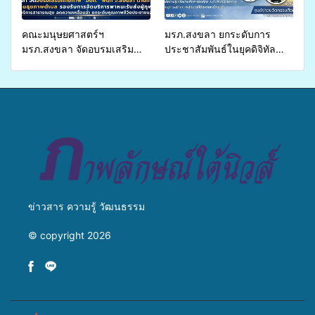
คณะมนุษยศาสตร์ฯ
มรภ.สงขลา ยกระดับการ
มรภ.สงขลา จัดอบรมเสริม
ประชาสัมพันธ์ในยุคดิจิทัล
ศักยภาพ “อปท.” ด้านการเบิก
เปิดเวทีเสริมองค์ความรู้เครือ
จ่ายงบกองทุนสุขภาพตำบล
ข่ายสื่อสารองค์กร ระดมสมอง
รองรับการจัดบริการพาหนะรับ
วางแนวทางการทำงาน ปูทาง
ส่งผู้ทุพพลภาพเพื่อเข้ารับ
สู่การสร้างภาพลักษณ์ที่ดีของ
บริการสาธารณสุข ลดความ
มหาวิทยาลัย
เหลื่อมล้ำ ยกระดับคุณภาพ
ชีวิตประชาชนอย่างยั่งยืน
ข่าวสาร ความรู้ วัฒนธรรม
© copyright 2026