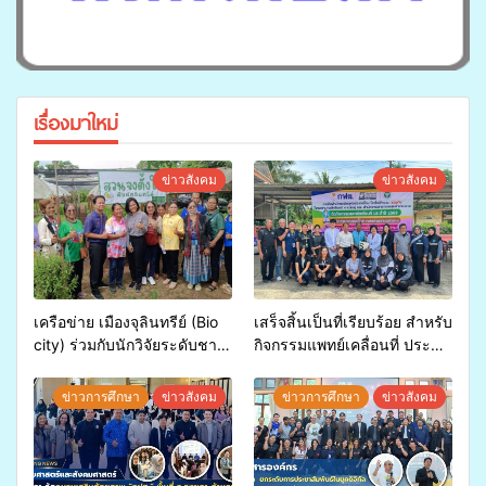
เรื่องมาใหม่
ข่าวสังคม
ข่าวสังคม
เครือข่าย เมืองจุลินทรีย์ (Bio
เสร็จสิ้นเป็นที่เรียบร้อย สำหรับ
city) ร่วมกับนักวิจัยระดับชาติ
กิจกรรมแพทย์เคลื่อนที่ ประจำ
ขยายความรู้สู่ชุมชน”การใช้
ปี 2569 เพื่อให้บริการด้าน
ประโยชน์จากสาหร่ายและ
สุขภาพแก่ประชาชนในพื้นที่
ข่าวการศึกษา
ข่าวสังคม
ข่าวการศึกษา
ข่าวสังคม
เห็ดไมคอร์ไรซาสำหรับปลูกไม้
อำเภอจะนะ
มีค่า-พืชเศรษฐกิจ”