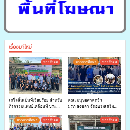
เรื่องมาใหม่
ข่าวสังคม
ข่าวการศึกษา
ข่าวสังคม
เสร็จสิ้นเป็นที่เรียบร้อย สำหรับ
คณะมนุษยศาสตร์ฯ
กิจกรรมแพทย์เคลื่อนที่ ประจำ
มรภ.สงขลา จัดอบรมเสริม
ปี 2569 เพื่อให้บริการด้าน
ศักยภาพ “อปท.” ด้านการเบิก
สุขภาพแก่ประชาชนในพื้นที่
จ่ายงบกองทุนสุขภาพตำบล
ข่าวการศึกษา
ข่าวสังคม
ข่าวสังคม
อำเภอจะนะ
รองรับการจัดบริการพาหนะรับ