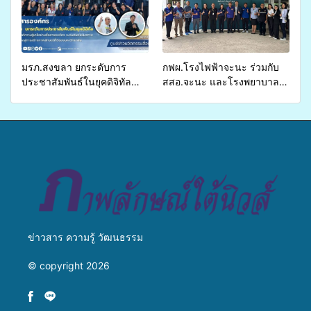
ส่งผู้ทุพพลภาพเพื่อเข้ารับ
บริการสาธารณสุข ลดความ
เหลื่อมล้ำ ยกระดับคุณภาพ
ชีวิตประชาชนอย่างยั่งยืน
มรภ.สงขลา ยกระดับการ
กฟผ.โรงไฟฟ้าจะนะ ร่วมกับ
ประชาสัมพันธ์ในยุคดิจิทัล
สสอ.จะนะ และโรงพยาบาล
เปิดเวทีเสริมองค์ความรู้เครือ
ศิครินทร์ หาดใหญ่ จัดกิจกรรม
ข่ายสื่อสารองค์กร ระดมสมอง
แพทย์เคลื่อนที่ ประจำปี 2569
วางแนวทางการทำงาน ปูทาง
สู่การสร้างภาพลักษณ์ที่ดีของ
มหาวิทยาลัย
ข่าวสาร ความรู้ วัฒนธรรม
© copyright 2026