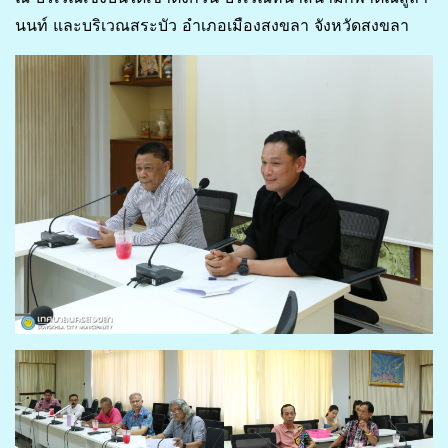
นนท์ และบริเวณสระบัว อำเภอเมืองสงขลา จังหวัดสงขลา