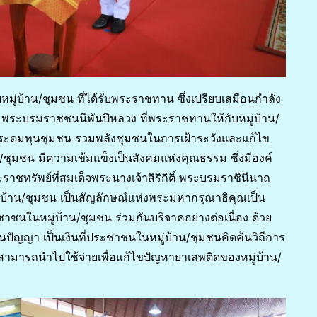
หมู่บ้าน/ชุมชน ที่ได้รับพระราชทาน ซึ่งเปรียบเสมือนกำลัง
ถ พระบรมราชชนนีพันปีหลวง ที่พระราชทานให้กับหมู่บ้าน/
ื่อระดมทุนชุมชน รวมพลังชุมชนในการเฝ้าระวังและแก้ไข
น/ชุมชน มีความเข้มแข็งเป็นสังคมแห่งคุณธรรม ซึ่งมีองค์
ระราชทรัพย์ที่สมเด็จพระนางเจ้าสิริกิติ์ พระบรมราชินีนาถ
้าน/ชุมชน เป็นสัญลักษณ์แห่งพระมหากรุณาธิคุณเป็น
ระชาชนในหมู่บ้าน/ชุมชน ร่วมกันบริจาคอย่างต่อเนื่อง ด้วย
นปัญญา เป็นเงินที่ประชาชนในหมู่บ้าน/ชุมชนคิดค้นวิถีการ
สามารถนำไปใช้จ่ายเพื่อแก้ไขปัญหายาเสพติดของหมู่บ้าน/