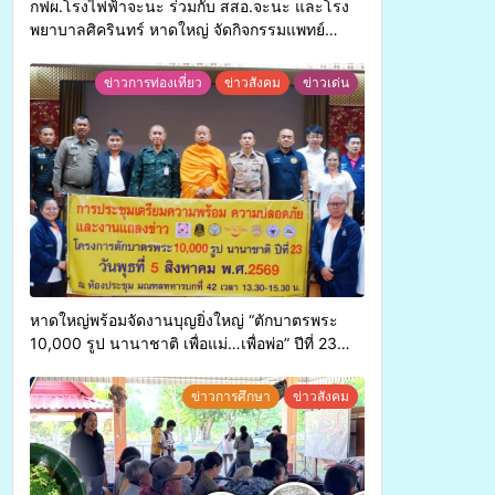
กฟผ.โรงไฟฟ้าจะนะ ร่วมกับ สสอ.จะนะ และโรง
พยาบาลศิครินทร์ หาดใหญ่ จัดกิจกรรมแพทย์
เคลื่อนที่ ประจำปี 2569
ข่าวการท่องเที่ยว
ข่าวสังคม
ข่าวเด่น
หาดใหญ่พร้อมจัดงานบุญยิ่งใหญ่ “ตักบาตรพระ
10,000 รูป นานาชาติ เพื่อแม่…เพื่อพ่อ” ปีที่ 23
รวมพลังพุทธศาสนิกชน 4 ประเทศ สืบสาน
ประเพณีแห่งศรัทธา
ข่าวการศึกษา
ข่าวสังคม