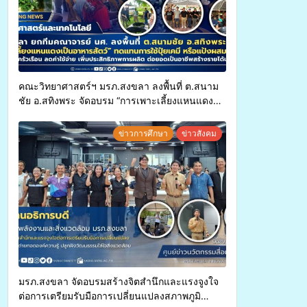
คณะวิทยาศาสตร์ฯ มรภ.สงขลา ลงพื้นที่ ต.สนาม
ชัย อ.สทิงพระ จัดอบรม “การเพาะเลี้ยงแหนแดง
เป็นอาหารสัตว์” ทดแทนการใช้ปุ๋ยเคมี เพิ่ม
ประสิทธิภาพการผลิต ต่อยอดสู่อาชีพเสริมใน
ข่าวการศึกษา
ข่าวสังคม
อนาคต
มรภ.สงขลา จัดอบรมสร้างจิตสำนึกและแรงจูงใจ
ต่อการเตรียมรับมือการเปลี่ยนแปลงสภาพภูมิ