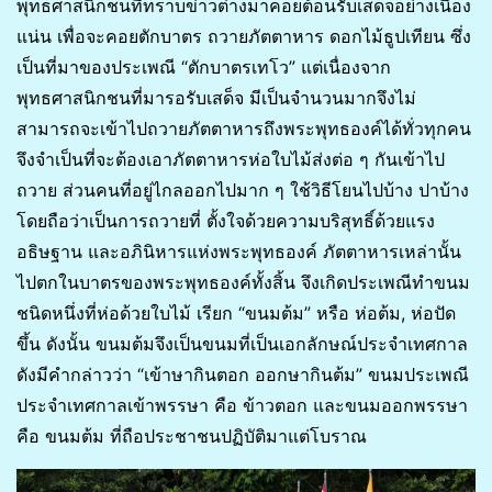
พุทธศาสนิกชนที่ทราบข่าวต่างมาคอยต้อนรับเสด็จอย่างเนือง
แน่น เพื่อจะคอยตักบาตร ถวายภัตตาหาร ดอกไม้ธูปเทียน ซึ่ง
เป็นที่มาของประเพณี “ตักบาตรเทโว” แต่เนื่องจาก
พุทธศาสนิกชนที่มารอรับเสด็จ มีเป็นจำนวนมากจึงไม่
สามารถจะเข้าไปถวายภัตตาหารถึงพระพุทธองค์ได้ทั่วทุกคน
จึงจำเป็นที่จะต้องเอาภัตตาหารห่อใบไม้ส่งต่อ ๆ กันเข้าไป
ถวาย ส่วนคนที่อยู่ไกลออกไปมาก ๆ ใช้วิธีโยนไปบ้าง ปาบ้าง
โดยถือว่าเป็นการถวายที่ ตั้งใจด้วยความบริสุทธิ์ด้วยแรง
อธิษฐาน และอภินิหารแห่งพระพุทธองค์ ภัตตาหารเหล่านั้น
ไปตกในบาตรของพระพุทธองค์ทั้งสิ้น จึงเกิดประเพณีทำขนม
ชนิดหนึ่งที่ห่อด้วยใบไม้ เรียก “ขนมต้ม” หรือ ห่อต้ม, ห่อปัด
ขึ้น ดังนั้น ขนมต้มจึงเป็นขนมที่เป็นเอกลักษณ์ประจำเทศกาล
ดังมีคำกล่าวว่า “เข้าษากินตอก ออกษากินต้ม” ขนมประเพณี
ประจำเทศกาลเข้าพรรษา คือ ข้าวตอก และขนมออกพรรษา
คือ ขนมต้ม ที่ถือประชาชนปฏิบัติมาแต่โบราณ