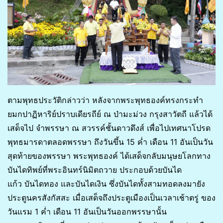
ตามพุทธประวัติกล่าวว่า หลังจากพระพุทธองค์ทรงกระทำ
ยมกปาฏิหาริย์ปราบเดียรถีย์ ณ ป่ามะม่วง กรุงสาวัตถี แล้วได้
เสด็จไป จำพรรษา ณ สวรรค์ชั้นดาวดึงส์ เพื่อไปเทศนาโปรด
พุทธมารดาตลอดพรรษา ถึงวันขึ้น 15 ค่ำ เดือน 11 อันเป็นวัน
สุดท้ายของพรรษา พระพุทธองค์ ได้เสด็จกลับมนุษยโลกทาง
บันไดทิพย์ที่พระอินทร์นิมิตถวาย ประกอบด้วยบันได
แก้ว บันไดทอง และบันไดเงิน ซึ่งบันไดทั้งสามทอดลงมายัง
ประตูนครสังกัสสะ เมื่อเสด็จถึงประตูเมืองเป็นเวลาเช้าตรู่ ของ
วันแรม 1 ค่ำ เดือน 11 อันเป็นวันออกพรรษานั้น