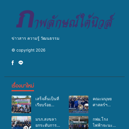
มหาวิทยาลัย
ข่าวสาร ความรู้ วัฒนธรรม
© copyright 2026
เรื่องมาใหม่
เสร็จสิ้นเป็นที่
คณะมนุษย
เรียบร้อย
ศาสตร์ฯ
สำหรับ
มรภ.สงขลา
กิจกรรมแพทย์
จัดอบรมเสริม
มรภ.สงขลา
กฟผ.โรง
เคลื่อนที่
ศักยภาพ
ยกระดับการ
ไฟฟ้าจะนะ
ประจำปี
“อปท.” ด้าน