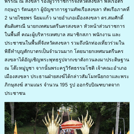
พรรณ์ ณ สงขลา รองผู้ว่าราชการจังหวัดสงขลา พลเรือตรี
กฤษฎา รัตนสุภา ผู้บัญชาการฐานทัพเรือสงขลา ทัพเรือภาคที่
2 นายไชยพร นิยมแก้ว นายอำเภอเมืองสงขลา ดร.สมศักดิ์
ตันติเศรณี นายกเทศมนตรีนครสงขลา หัวหน้าส่วนราชการ
ในพื้นที่ คณะผู้บริหารเทศบาล สมาชิกสภา พนักงาน และ
ประชาชนในพื้นที่จังหวัดสงขลา รวมถึงนักท่องเที่ยวร่วมใน
พิธีทำบุญตักบาตรเป็นจำนวนมาก โดยนายกเทศมนตรีนคร
สงขลาได้อัญเชิญพระพุทธรูปจากเขาตังกวนลงมาประดิษฐาน
ณ โต๊ะหมู่บูชา จากนั้นพระครูวิรัตธรรมโชติ เจ้าคณะอำเภอ
เมืองสงขลา ประธานฝ่ายสงฆ์ได้กล่าวสัมโมทนียกถาและพระ
ภิกษุสงฆ์ สามเณร จำนวน 195 รูป ออกรับบิณฑบาตจาก
ประชาชน