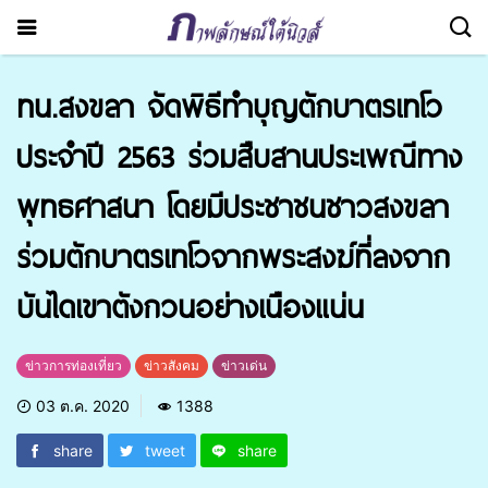
ทน.สงขลา จัดพิธีทำบุญตักบาตรเทโว
ประจำปี 2563 ร่วมสืบสานประเพณีทาง
พุทธศาสนา โดยมีประชาชนชาวสงขลา
ร่วมตักบาตรเทโวจากพระสงฆ์ที่ลงจาก
บันไดเขาตังกวนอย่างเนืองแน่น
ข่าวการท่องเที่ยว
ข่าวสังคม
ข่าวเด่น
03 ต.ค. 2020
1388
share
tweet
share