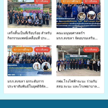
ข่าวสังคม
ข่าวการศึกษา
ข่าวสังคม
เสร็จสิ้นเป็นที่เรียบร้อย สำหรับ
คณะมนุษยศาสตร์ฯ
กิจกรรมแพทย์เคลื่อนที่ ประจำ
มรภ.สงขลา จัดอบรมเสริม
ปี 2569 เพื่อให้บริการด้าน
ศักยภาพ “อปท.” ด้านการเบิก
สุขภาพแก่ประชาชนในพื้นที่
จ่ายงบกองทุนสุขภาพตำบล
ข่าวการศึกษา
ข่าวสังคม
ข่าวสังคม
อำเภอจะนะ
รองรับการจัดบริการพาหนะรับ
ส่งผู้ทุพพลภาพเพื่อเข้ารับ
บริการสาธารณสุข ลดความ
เหลื่อมล้ำ ยกระดับคุณภาพ
ชีวิตประชาชนอย่างยั่งยืน
มรภ.สงขลา ยกระดับการ
กฟผ.โรงไฟฟ้าจะนะ ร่วมกับ
ประชาสัมพันธ์ในยุคดิจิทัล
สสอ.จะนะ และโรงพยาบาล
เปิดเวทีเสริมองค์ความรู้เครือ
ศิครินทร์ หาดใหญ่ จัดกิจกรรม
ข่ายสื่อสารองค์กร ระดมสมอง
แพทย์เคลื่อนที่ ประจำปี 2569
วางแนวทางการทำงาน ปูทาง
สู่การสร้างภาพลักษณ์ที่ดีของ