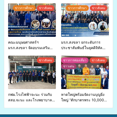
ข่าวการศึกษา
ข่าวสังคม
ข่าวการศึกษา
ข่าวสังคม
คณะมนุษยศาสตร์ฯ
มรภ.สงขลา ยกระดับการ
มรภ.สงขลา จัดอบรมเสริม
ประชาสัมพันธ์ในยุคดิจิทัล
ศักยภาพ “อปท.” ด้านการเบิก
เปิดเวทีเสริมองค์ความรู้เครือ
จ่ายงบกองทุนสุขภาพตำบล
ข่ายสื่อสารองค์กร ระดมสมอง
ข่าวสังคม
ข่าวการท่องเที่ยว
ข่าวสังคม
รองรับการจัดบริการพาหนะรับ
วางแนวทางการทำงาน ปูทาง
ข่าวเด่น
ส่งผู้ทุพพลภาพเพื่อเข้ารับ
สู่การสร้างภาพลักษณ์ที่ดีของ
บริการสาธารณสุข ลดความ
มหาวิทยาลัย
เหลื่อมล้ำ ยกระดับคุณภาพ
ชีวิตประชาชนอย่างยั่งยืน
กฟผ.โรงไฟฟ้าจะนะ ร่วมกับ
หาดใหญ่พร้อมจัดงานบุญยิ่ง
สสอ.จะนะ และโรงพยาบาล
ใหญ่ “ตักบาตรพระ 10,000
ศิครินทร์ หาดใหญ่ จัดกิจกรรม
รูป นานาชาติ เพื่อแม่…เพื่อ
แพทย์เคลื่อนที่ ประจำปี 2569
พ่อ” ปีที่ 23 รวมพลัง
พุทธศาสนิกชน 4 ประเทศ