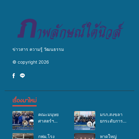
สืบสานประเพณีแห่งศรัทธา
ข่าวสาร ความรู้ วัฒนธรรม
© copyright 2026
เรื่องมาใหม่
คณะมนุษย
มรภ.สงขลา
ศาสตร์ฯ
ยกระดับการ
มรภ.สงขลา
ประชาสัมพันธ์
จัดอบรมเสริม
ในยุคดิจิทัล
กฟผ.โรง
หาดใหญ่