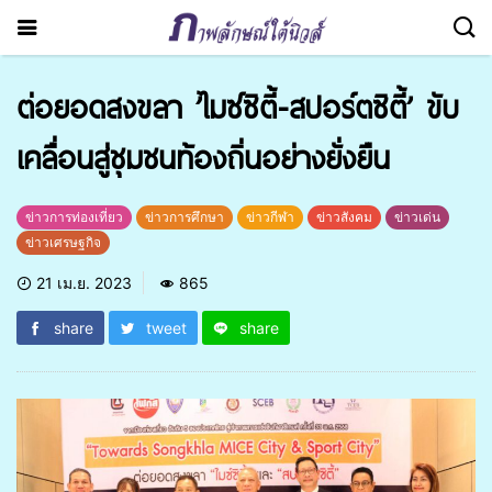
ต่อยอดสงขลา ’ไมซ์ซิตี้-สปอร์ตซิตี้’ ขับ
เคลื่อนสู่ชุมชนท้องถิ่นอย่างยั่งยืน
ข่าวการท่องเที่ยว
ข่าวการศึกษา
ข่าวกีฬา
ข่าวสังคม
ข่าวเด่น
ข่าวเศรษฐกิจ
21 เม.ย. 2023
865
share
tweet
share