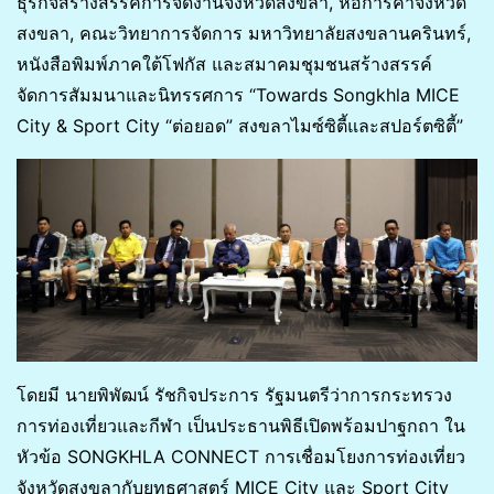
ธุรกิจสร้างสรรค์การจัดงานจังหวัดสงขลา, หอการค้าจังหวัด
สงขลา, คณะวิทยาการจัดการ มหาวิทยาลัยสงขลานครินทร์,
หนังสือพิมพ์ภาคใต้โฟกัส และสมาคมชุมชนสร้างสรรค์
จัดการสัมมนาและนิทรรศการ “Towards Songkhla MICE
City & Sport City “ต่อยอด” สงขลาไมซ์ซิตี้และสปอร์ตซิตี้”
โดยมี นายพิพัฒน์ รัชกิจประการ รัฐมนตรีว่าการกระทรวง
การท่องเที่ยวและกีฬา เป็นประธานพิธีเปิดพร้อมปาฐกถา ใน
หัวข้อ SONGKHLA CONNECT การเชื่อมโยงการท่องเที่ยว
จังหวัดสงขลากับยุทธศาสตร์ MICE City และ Sport City