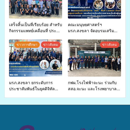
เสร็จสิ้นเป็นที่เรียบร้อย สำหรับ
คณะมนุษยศาสตร์ฯ
กิจกรรมแพทย์เคลื่อนที่ ประจำ
มรภ.สงขลา จัดอบรมเสริม
ปี 2569 เพื่อให้บริการด้าน
ศักยภาพ “อปท.” ด้านการเบิก
สุขภาพแก่ประชาชนในพื้นที่
จ่ายงบกองทุนสุขภาพตำบล
ข่าวการศึกษา
ข่าวสังคม
ข่าวสังคม
อำเภอจะนะ
รองรับการจัดบริการพาหนะรับ
ส่งผู้ทุพพลภาพเพื่อเข้ารับ
บริการสาธารณสุข ลดความ
เหลื่อมล้ำ ยกระดับคุณภาพ
ชีวิตประชาชนอย่างยั่งยืน
มรภ.สงขลา ยกระดับการ
กฟผ.โรงไฟฟ้าจะนะ ร่วมกับ
ประชาสัมพันธ์ในยุคดิจิทัล
สสอ.จะนะ และโรงพยาบาล
เปิดเวทีเสริมองค์ความรู้เครือ
ศิครินทร์ หาดใหญ่ จัดกิจกรรม
ข่ายสื่อสารองค์กร ระดมสมอง
แพทย์เคลื่อนที่ ประจำปี 2569
วางแนวทางการทำงาน ปูทาง
สู่การสร้างภาพลักษณ์ที่ดีของ
มหาวิทยาลัย