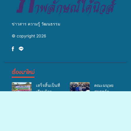
ข่าวสาร ความรู้ วัฒนธรรม
© copyright 2026
เรื่องมาใหม่
เสร็จสิ้นเป็นที่
คณะมนุษย
เรียบร้อย
ศาสตร์ฯ
สำหรับ
มรภ.สงขลา
กิจกรรมแพทย์
จัดอบรมเสริม
มรภ.สงขลา
กฟผ.โรง
เคลื่อนที่
ศักยภาพ
ยกระดับการ
ไฟฟ้าจะนะ
ประจำปี
“อปท.” ด้าน
ประชาสัมพันธ์
ร่วมกับ
2569 เพื่อให้
การเบิกจ่ายงบ
ในยุคดิจิทัล
สสอ.จะนะ
บริการด้าน
กองทุน
เปิดเวทีเสริม
และโรง