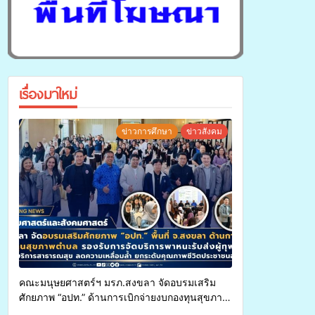
เรื่องมาใหม่
ข่าวการศึกษา
ข่าวสังคม
คณะมนุษยศาสตร์ฯ มรภ.สงขลา จัดอบรมเสริม
ศักยภาพ “อปท.” ด้านการเบิกจ่ายงบกองทุนสุขภาพ
ตำบล รองรับการจัดบริการพาหนะรับส่งผู้