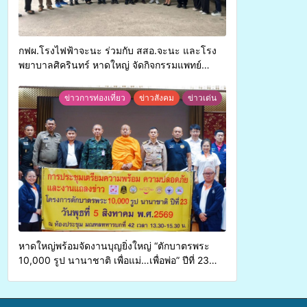
กฟผ.โรงไฟฟ้าจะนะ ร่วมกับ สสอ.จะนะ และโรง
พยาบาลศิครินทร์ หาดใหญ่ จัดกิจกรรมแพทย์
เคลื่อนที่ ประจำปี 2569
ข่าวการท่องเที่ยว
ข่าวสังคม
ข่าวเด่น
หาดใหญ่พร้อมจัดงานบุญยิ่งใหญ่ “ตักบาตรพระ
10,000 รูป นานาชาติ เพื่อแม่…เพื่อพ่อ” ปีที่ 23
รวมพลังพุทธศาสนิกชน 4 ประเทศ สืบสาน
ประเพณีแห่งศรัทธา