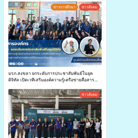
ทุพพลภาพเพื่อเข้ารับบริการสาธารณสุข ลดความ
ข่าวการศึกษา
ข่าวสังคม
เหลื่อมล้ำ ยกระดับคุณภาพชีวิตประชาชนอย่าง
ยั่งยืน
มรภ.สงขลา ยกระดับการประชาสัมพันธ์ในยุค
ดิจิทัล เปิดเวทีเสริมองค์ความรู้เครือข่ายสื่อสาร
องค์กร ระดมสมองวางแนวทางการทำงาน ปูทางสู่
การสร้างภาพลักษณ์ที่ดีของมหาวิทยาลัย
ข่าวสังคม