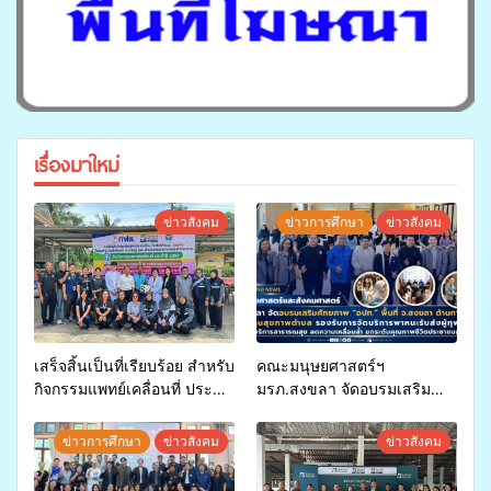
เรื่องมาใหม่
ข่าวสังคม
ข่าวการศึกษา
ข่าวสังคม
เสร็จสิ้นเป็นที่เรียบร้อย สำหรับ
คณะมนุษยศาสตร์ฯ
กิจกรรมแพทย์เคลื่อนที่ ประจำ
มรภ.สงขลา จัดอบรมเสริม
ปี 2569 เพื่อให้บริการด้าน
ศักยภาพ “อปท.” ด้านการเบิก
สุขภาพแก่ประชาชนในพื้นที่
จ่ายงบกองทุนสุขภาพตำบล
ข่าวการศึกษา
ข่าวสังคม
ข่าวสังคม
อำเภอจะนะ
รองรับการจัดบริการพาหนะรับ
ส่งผู้ทุพพลภาพเพื่อเข้ารับ