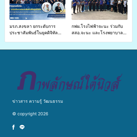
บริการสาธารณสุข ลดความ
เหลื่อมล้ำ ยกระดับคุณภาพ
ชีวิตประชาชนอย่างยั่งยืน
มรภ.สงขลา ยกระดับการ
กฟผ.โรงไฟฟ้าจะนะ ร่วมกับ
ประชาสัมพันธ์ในยุคดิจิทัล
สสอ.จะนะ และโรงพยาบาล
เปิดเวทีเสริมองค์ความรู้เครือ
ศิครินทร์ หาดใหญ่ จัดกิจกรรม
ข่ายสื่อสารองค์กร ระดมสมอง
แพทย์เคลื่อนที่ ประจำปี 2569
วางแนวทางการทำงาน ปูทาง
สู่การสร้างภาพลักษณ์ที่ดีของ
มหาวิทยาลัย
ข่าวสาร ความรู้ วัฒนธรรม
© copyright 2026