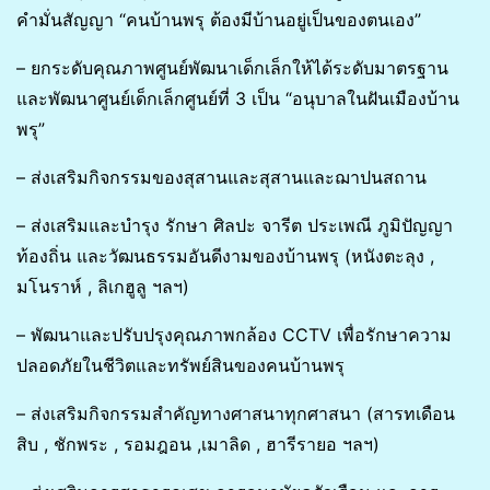
คำมั่นสัญญา “คนบ้านพรุ ต้องมีบ้านอยู่เป็นของตนเอง”
– ยกระดับคุณภาพศูนย์พัฒนาเด็กเล็กให้ได้ระดับมาตรฐาน
และพัฒนาศูนย์เด็กเล็กศูนย์ที่ 3 เป็น “อนุบาลในฝันเมืองบ้าน
พรุ”
– ส่งเสริมกิจกรรมของสุสานและสุสานและฌาปนสถาน
– ส่งเสริมและบำรุง รักษา ศิลปะ จารีต ประเพณี ภูมิปัญญา
ท้องถิ่น และวัฒนธรรมอันดีงามของบ้านพรุ (หนังตะลุง ,
มโนราห์ , ลิเกฮูลู ฯลฯ)
– พัฒนาและปรับปรุงคุณภาพกล้อง CCTV เพื่อรักษาความ
ปลอดภัยในชีวิตและทรัพย์สินของคนบ้านพรุ
– ส่งเสริมกิจกรรมสำคัญทางศาสนาทุกศาสนา (สารทเดือน
สิบ , ชักพระ , รอมฎอน ,เมาลิด , ฮารีรายอ ฯลฯ)