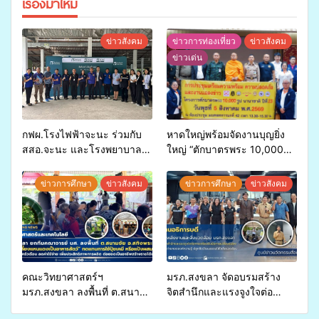
เรื่องมาใหม่
ข่าวสังคม
ข่าวการท่องเที่ยว
ข่าวสังคม
ข่าวเด่น
กฟผ.โรงไฟฟ้าจะนะ ร่วมกับ
หาดใหญ่พร้อมจัดงานบุญยิ่ง
สสอ.จะนะ และโรงพยาบาล
ใหญ่ “ตักบาตรพระ 10,000
ศิครินทร์ หาดใหญ่ จัดกิจกรรม
รูป นานาชาติ เพื่อแม่…เพื่อ
แพทย์เคลื่อนที่ ประจำปี 2569
พ่อ” ปีที่ 23 รวมพลัง
ข่าวการศึกษา
ข่าวสังคม
ข่าวการศึกษา
ข่าวสังคม
พุทธศาสนิกชน 4 ประเทศ
สืบสานประเพณีแห่งศรัทธา
คณะวิทยาศาสตร์ฯ
มรภ.สงขลา จัดอบรมสร้าง
มรภ.สงขลา ลงพื้นที่ ต.สนาม
จิตสำนึกและแรงจูงใจต่อ
ชัย อ.สทิงพระ จัดอบรม “การ
การเตรียมรับมือการ