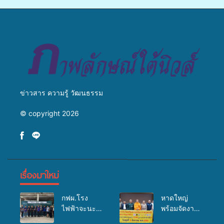
เพาะเลี้ยงแหนแดงเป็นอาหาร
เปลี่ยนแปลงสภาพภูมิอากาศ
สัตว์” ทดแทนการใช้ปุ๋ยเคมี
ถ่ายทอดองค์ความรู้ ปลูกฝัง
เพิ่มประสิทธิภาพการผลิต ต่อย
วัฒนธรรมใส่ใจสิ่งแวดล้อม
อดสู่อาชีพเสริมในอนาคต
ข่าวสาร ความรู้ วัฒนธรรม
© copyright 2026
เรื่องมาใหม่
กฟผ.โรง
หาดใหญ่
ไฟฟ้าจะนะ
พร้อมจัดงาน
ร่วมกับ
บุญยิ่งใหญ่