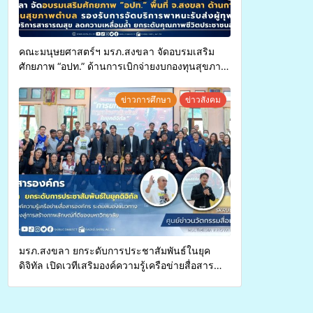
คณะมนุษยศาสตร์ฯ มรภ.สงขลา จัดอบรมเสริม
ศักยภาพ “อปท.” ด้านการเบิกจ่ายงบกองทุนสุขภาพ
ตำบล รองรับการจัดบริการพาหนะรับส่งผู้
ทุพพลภาพเพื่อเข้ารับบริการสาธารณสุข ลดความ
ข่าวการศึกษา
ข่าวสังคม
เหลื่อมล้ำ ยกระดับคุณภาพชีวิตประชาชนอย่าง
ยั่งยืน
มรภ.สงขลา ยกระดับการประชาสัมพันธ์ในยุค
ดิจิทัล เปิดเวทีเสริมองค์ความรู้เครือข่ายสื่อสาร
องค์กร ระดมสมองวางแนวทางการทำงาน ปูทางสู่
การสร้างภาพลักษณ์ที่ดีของมหาวิทยาลัย