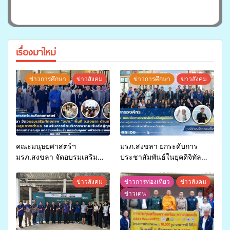
เรื่องมาใหม่
ข่าวการศึกษา
ข่าวสังคม
ข่าวการศึกษา
ข่าวสังคม
คณะมนุษยศาสตร์ฯ
มรภ.สงขลา ยกระดับการ
มรภ.สงขลา จัดอบรมเสริม
ประชาสัมพันธ์ในยุคดิจิทัล
ศักยภาพ “อปท.” ด้านการเบิก
เปิดเวทีเสริมองค์ความรู้เครือ
จ่ายงบกองทุนสุขภาพตำบล
ข่ายสื่อสารองค์กร ระดมสมอง
ข่าวสังคม
ข่าวการท่องเที่ยว
ข่าวสังคม
รองรับการจัดบริการพาหนะรับ
วางแนวทางการทำงาน ปูทาง
ข่าวเด่น
ส่งผู้ทุพพลภาพเพื่อเข้ารับ
สู่การสร้างภาพลักษณ์ที่ดีของ
บริการสาธารณสุข ลดความ
มหาวิทยาลัย
เหลื่อมล้ำ ยกระดับคุณภาพ