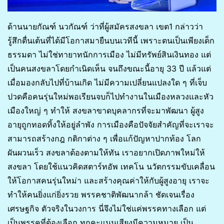
ด้านนายกัณฑ์ นวกัณฑ์ ว่าที่ผู้สมัครสงขลา เขต1 กล่าวว่า
รู้สึกตื่นเต้นที่ได้มีโอกาสมายืนบนเวทีนี้ เพราะตนเป็นเพียงเด็ก
ธรรมดา ไม่ใช่ทายาทนักการเมือง ไม่มีทรัพย์สินเงินทอง แต่
เป็นคนสงขลาโดยกำเนิดเห็น จนถึงขณะนี้อายุ 33 ปี แล้วแต่
เมื่อมองกลับไปที่บ้านเกิด ไม่มีความเปลี่ยนแปลงใด ๆ ที่เจ็บ
ปวดคือคนรุ่นใหม่พอเรียนจบก็ไปทำงานในเมืองหลวงและหัว
เมืองใหญ่ ๆ ทำให้ สงขลาขาดบุคลากรที่จะมาพัฒนา ผู้สูง
อายุถูกทอดทิ้งให้อยู่ลำพัง การเมืองคือปัจจัยสำคัญที่จะเราจะ
สามารถสร้างกฎ กติกาต่าง ๆ เพื่อแก้ปัญหาปากท้อง โลก
ผันผวนเร็ว สงขลาต้องตามให้ทัน เราอยากเปิดภาพใหม่ให้
สงขลา โดยใช้แนวคิดสตาร์ทอัพ เทคโน นวัตกรรมขับเคลื่อน
ให้โอกาสคนรุ่นใหม่า และสร้างคุณค่าให้กับผู้สูงอายุ เราจะ
ทำให้คนยิ่งแก่ยิ่งรวย พรรคชาติพัฒนากล้า ชัดเจนเรื่อง
เศรษฐกิจ ตัวจริงในวงการ นี่จึงไม่ใช่แค่พรรคทางเลือก แต่
เป็นพรรคที่ต้องเลือก ทุกคะแนนเสียงมีความหมาย เป็น