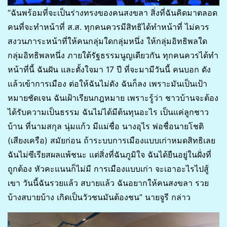
“ฉันพร้อมที่จะเป็นร่างทรงของคนสงขลา สิ่งที่ฉันคิดมาตลอด
คนที่จะทำหน้าที่ ส.ส. ทุกคนควรมีสิทธิได้ทำหน้าที่ ไม่ควร
สงวนภาระหน้าที่ให้คนกลุ่มใดกลุ่มหนึ่ง ให้กลุ่มอิทธิพลใด
กลุ่มอิทธิพลหนึ่ง ภายใต้รัฐธรรมนูญเดียวกัน ทุกคนควรได้ทำ
หน้าที่นี้ ฉันฝัน และตั้งใจมา 17 ปี ที่จะมามีวันนี้ คนบอก ดัง
แล้วเข้าการเมือง ต่อให้ฉันไม่ดัง ฉันก็ลง เพราะมันเป็นเป้า
หมายชัดเจน ฉันเฝ้าเรียนกฎหมาย เพราะรู้ว่า ชาวบ้านจะต้อง
ได้รับความเป็นธรรม ฉันไม่ได้มีต้นทุนอะไร เป็นแค่ลูกชาว
บ้าน ที่นามสกุล นุ่มแก้ว มีแม่ชื่อ นางอุไร พ่อชื่อนายโชติ
(เสียงเครือ) สมัยก่อน ถ้าระบบการเมืองแบบเก่าหมดสิทธิเลย
ฉันไม่ซีเรียสผลแพ้ชนะ แต่สิ่งที่ฉันภูมิใจ ฉันได้ยืนอยู่ในฝั่งที่
ถูกต้อง หัวคะแนนก็ไม่มี การเมืองแบบเก่า จะเอาอะไรไปสู้
เขา วันนี้ฉันรวยแล้ว สบายแล้ว ฉันอยากให้คนสงขลา รวย
บ้างสบายบ้าง เกิดเป็นวัวชนมันต้องชน” นายจูรี กล่าว