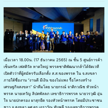
เมื่อเวลา 18.00น. (17 ธันวาคม 2565) ณ ชั้น 5 ศูนย์การค้า
เซ็นทรัล เฟสติวัล หาดใหญ่ พรรคชาติพัฒนากล้าได้จัดเวที
เปิดตัวว่าที่ผู้สมัครรับเลือกตั้ง ส.ส.ของพรรค ใน จ.สงขลา
ภายใต้ชื่องาน “งานดี มีเงิน ของไม่แพง รื้อโครงสร้าง
เศรษฐกิจสงขลา” นำทีมโดย นายกรณ์ จาติกวณิช หัวหน้า
พรรค นายเทวัญ ลิปตพัลลภ เลขาธิการพรรค นายวรวุฒิ อุ่น
ใจ นายปกครอง ผาสุกยืด รองหัวหน้าพรรค โดยมีประชาชน
ชาว จ.สงขลา ผศ.ดร.เอราวัณ ทับพลี รองเลขาธิการพรรค