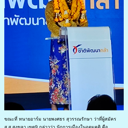
ขณะที่ ทนายอาร์ม นายพงศธร สุวรรณรักษา ว่าที่ผู้สมัคร
ส.ส.สงขลา เขต9 กล่าวว่า นักการเมืองในอุดมคติ คือ