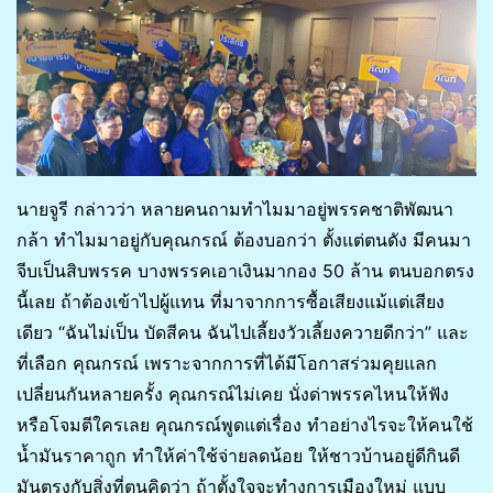
นายจูรี กล่าวว่า หลายคนถามทำไมมาอยู่พรรคชาติพัฒนา
กล้า ทำไมมาอยู่กับคุณกรณ์ ต้องบอกว่า ตั้งแต่ตนดัง มีคนมา
จีบเป็นสิบพรรค บางพรรคเอาเงินมากอง 50 ล้าน ตนบอกตรง
นี้เลย ถ้าต้องเข้าไปผู้แทน ที่มาจากการซื้อเสียงแม้แต่เสียง
เดียว “ฉันไม่เป็น บัดสีคน ฉันไปเลี้ยงวัวเลี้ยงควายดีกว่า” และ
ที่เลือก คุณกรณ์ เพราะจากการที่ได้มีโอกาสร่วมคุยแลก
เปลี่ยนกันหลายครั้ง คุณกรณ์ไม่เคย นั่งด่าพรรคไหนให้ฟัง
หรือโจมตีใครเลย คุณกรณ์พูดแต่เรื่อง ทำอย่างไรจะให้คนใช้
น้ำมันราคาถูก ทำให้ค่าใช้จ่ายลดน้อย ให้ชาวบ้านอยู่ดีกินดี
มันตรงกับสิ่งที่ตนคิดว่า ถ้าตั้งใจจะทำงการเมืองใหม่ แบบ